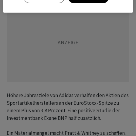
Höhere Jahresziele von Adidas verhalfen den Aktien des
Sportartikelherstellers an der EuroStoxx-Spitze zu
einem Plus von 3,8 Prozent. Eine positive Studie der
Investmentbank Exane BNP half zusätzlich.
Ein Materialmangel macht Pratt & Whitney zu schaffen.