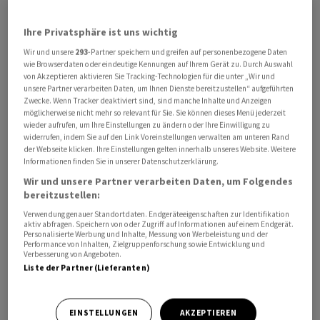
Ihre Privatsphäre ist uns wichtig
Die Notenbanktermine könnten ein Zeichen in Richtung
der künftigen Geldpolitik setzen. Vor der Europäischen
Wir und unsere
293
-Partner speichern und greifen auf personenbezogene Daten
wie Browserdaten oder eindeutige Kennungen auf Ihrem Gerät zu. Durch Auswahl
Zentralbank (EZB) am Donnerstag steht am Mittwoch
von Akzeptieren aktivieren Sie Tracking-Technologien für die unter „Wir und
zunächst die US-Notenbank Fed im Blick, die ihren
unsere Partner verarbeiten Daten, um Ihnen Dienste bereitzustellen“ aufgeführten
Zwecke. Wenn Tracker deaktiviert sind, sind manche Inhalte und Anzeigen
Leitzins mit grosser Wahrscheinlichkeit erneut anheben
möglicherweise nicht mehr so relevant für Sie. Sie können dieses Menü jederzeit
wird. Nach der Zinspause im Juni erwarten Ökonomen
wieder aufrufen, um Ihre Einstellungen zu ändern oder Ihre Einwilligung zu
widerrufen, indem Sie auf den Link Voreinstellungen verwalten am unteren Rand
ganz überwiegend eine Erhöhung um 0,25
der Webseite klicken. Ihre Einstellungen gelten innerhalb unseres Website. Weitere
Prozentpunkte. Derzeit liegt das Zinsniveau in einer
Informationen finden Sie in unserer Datenschutzerklärung.
Spanne von 5,00 bis 5,25 Prozent.
Wir und unsere Partner verarbeiten Daten, um Folgendes
bereitzustellen:
Mit Spannung werden von der Fed Signale für das
Verwendung genauer Standortdaten. Endgeräteeigenschaften zur Identifikation
aktiv abfragen. Speichern von oder Zugriff auf Informationen auf einem Endgerät.
weitere Vorgehen erwartet. Viele Ökonomen gehen
Personalisierte Werbung und Inhalte, Messung von Werbeleistung und der
Performance von Inhalten, Zielgruppenforschung sowie Entwicklung und
davon aus, dass der Zinsschritt im Juli zunächst der
Verbesserung von Angeboten.
letzte gewesen sein könnte. Steigende Zinsen belasten
Liste der Partner (Lieferanten)
tendenziell Aktien, weil andere Anlagen mit geringerem
Risiko dann wieder attraktiver werden.
EINSTELLUNGEN
AKZEPTIEREN