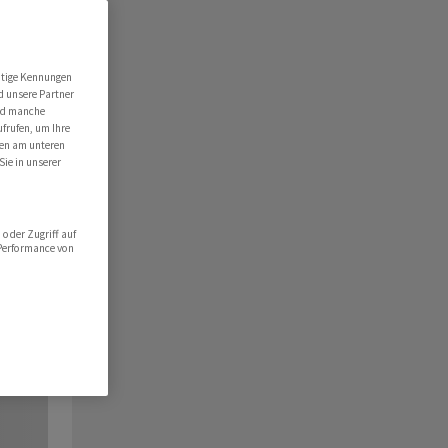
utige Kennungen
d unsere Partner
ind manche
ufrufen, um Ihre
ten am unteren
Sie in unserer
oder Zugriff auf
 Performance von