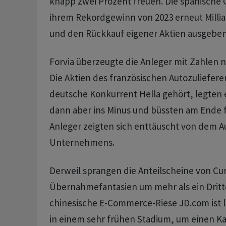
knapp zwei Prozent freuen. Die spanische 
ihrem Rekordgewinn von 2023 erneut Milli
und den Rückkauf eigener Aktien ausgeben
Forvia überzeugte die Anleger mit Zahlen 
Die Aktien des französischen Autozuliefere
deutsche Konkurrent Hella gehört, legten 
dann aber ins Minus und büssten am Ende fa
Anleger zeigten sich enttäuscht von dem A
Unternehmens.
Derweil sprangen die Anteilscheine von Cu
Übernahmefantasien um mehr als ein Dritt
chinesische E-Commerce-Riese JD.com ist 
in einem sehr frühen Stadium, um einen Ka