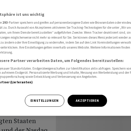
ll Street und Nasdaq
atsphäre ist uns wichtig
re
293
-Partner speichern und greifen auf personenbezogene Daten wie Browserdaten oder einde
uss:
ät zu. Durch Auswahl von Akzeptieren aktivieren Sie Tracking-Technologien für die unter „Wir un
aten, um Ihnen Dienste bereitzustellen“ aufgeführten Zwecke. Wenn Tracker deaktiviert sind, s
nzeigen möglicherweise nicht mehr so relevant für Sie. Sie können dieses Menü jederzeit wieder a
 Wall
 zu ändern oder Ihre Einwilligung zu widerrufen, indem Sie auf den Link Voreinstellungen verwal
eite klicken. Ihre Einstellungen gelten innerhalb unseres Website. Weitere Informationen finden 
rklärung.
nsere Partner verarbeiten Daten, um Folgendes bereitzustellen:
nauer Standortdaten. Endgeräteeigenschaften zur Identifikation aktiv abfragen. Speichern von 
 auf einem Endgerät. Personalisierte Werbung und Inhalte, Messung von Werbeleistung und der
elgruppenforschung sowie Entwicklung und Verbesserung von Angeboten.
artner (Lieferanten)
 sind die
EINSTELLUNGEN
AKZEPTIEREN
ochenauftakt in
igten Staaten
t und der Nasdaq