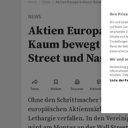
Home
News
Aktien Europa Schluss: Kaum bewegt ohne Wa
Ihre Priv
NEWS
Wir und unse
Aktien Europa Schl
auf Ihrem Ger
verarbeiten D
Inhalte und A
Kaum bewegt ohne
Einstellungen
Rand der Webs
Datenschutze
Street und Nasdaq
Wir und u
Verwendung ge
Informationen
Inhalten, Zi
Liste der P
Teilen
Merken
Drucken
Kommentare
Ohne den Schrittmacher US-Börsen
europäischen Aktienmärkte zum W
Lethargie verfallen. In den Verein
wird am Montag an der Wall Stree