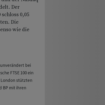
delt. Der
schloss 0,05
ten. Die
enso wie die
 unverändert bei
ische FTSE 100 ein
n London stützten
 BP mit ihren