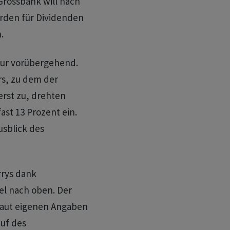
Grossbank will nach
arden für Dividenden
.
nur vorübergehend.
rs, zu dem der
erst zu, drehten
st 13 Prozent ein.
usblick des
rrys dank
el nach oben. Der
laut eigenen Angaben
uf des