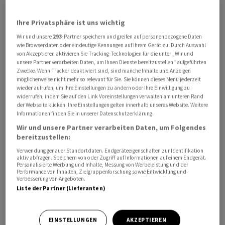
Erholung im Reich der Mitte. Zudem trübte sich die
Ihre Privatsphäre ist uns wichtig
Unternehmensstimmung in der Eurozone im Juni
deutlich ein. Der Einkaufsmanagerindex von S&P Global
Wir und unsere
293
-Partner speichern und greifen auf personenbezogene Daten
wie Browserdaten oder eindeutige Kennungen auf Ihrem Gerät zu. Durch Auswahl
fiel zum Vormonat auf das niedrigste Niveau seit Ende
von Akzeptieren aktivieren Sie Tracking-Technologien für die unter „Wir und
vergangenen Jahres. Zudem wurde die 50-Punkte-
unsere Partner verarbeiten Daten, um Ihnen Dienste bereitzustellen“ aufgeführten
Zwecke. Wenn Tracker deaktiviert sind, sind manche Inhalte und Anzeigen
Marke, die Wachstum von Schrumpfung trennt, leicht
möglicherweise nicht mehr so relevant für Sie. Sie können dieses Menü jederzeit
unterschritten.
wieder aufrufen, um Ihre Einstellungen zu ändern oder Ihre Einwilligung zu
widerrufen, indem Sie auf den Link Voreinstellungen verwalten am unteren Rand
der Webseite klicken. Ihre Einstellungen gelten innerhalb unseres Website. Weitere
Vorsicht war auch angesichts der am Abend
Informationen finden Sie in unserer Datenschutzerklärung.
anstehenden Veröffentlichung des jüngsten US-
Wir und unsere Partner verarbeiten Daten, um Folgendes
Notenbankprotokolls angesagt. "Notenbanker, allen
bereitzustellen:
voran Fed-Chef Powell, haben in der letzten Woche,
Verwendung genauer Standortdaten. Endgeräteeigenschaften zur Identifikation
aktiv abfragen. Speichern von oder Zugriff auf Informationen auf einem Endgerät.
deutlich gemacht, dass die Dämpfung der
Personalisierte Werbung und Inhalte, Messung von Werbeleistung und der
Performance von Inhalten, Zielgruppenforschung sowie Entwicklung und
gesamtwirtschaftlichen Nachfrage und der Dynamik am
Verbesserung von Angeboten.
Arbeitsmarkt bisher noch nicht ausreichend gewesen
Liste der Partner (Lieferanten)
sind, um die Inflation zu drücken", betonten die
Volkswirte der Helaba. "Darüber hinaus haben Fed-
EINSTELLUNGEN
AKZEPTIEREN
Vertreter die Türe für eine weitere Straffung bis zum