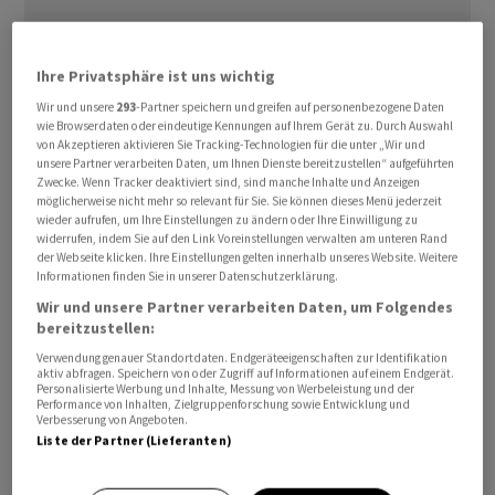
Ihre Privatsphäre ist uns wichtig
Wir und unsere
293
-Partner speichern und greifen auf personenbezogene Daten
wie Browserdaten oder eindeutige Kennungen auf Ihrem Gerät zu. Durch Auswahl
von Akzeptieren aktivieren Sie Tracking-Technologien für die unter „Wir und
unsere Partner verarbeiten Daten, um Ihnen Dienste bereitzustellen“ aufgeführten
Zwecke. Wenn Tracker deaktiviert sind, sind manche Inhalte und Anzeigen
möglicherweise nicht mehr so relevant für Sie. Sie können dieses Menü jederzeit
wieder aufrufen, um Ihre Einstellungen zu ändern oder Ihre Einwilligung zu
widerrufen, indem Sie auf den Link Voreinstellungen verwalten am unteren Rand
der Webseite klicken. Ihre Einstellungen gelten innerhalb unseres Website. Weitere
Informationen finden Sie in unserer Datenschutzerklärung.
Die davon getriebenen Hoffnungen auf eine mögliche
Wir und unsere Partner verarbeiten Daten, um Folgendes
Entspannung im Iran-Krieg kühlten aber schon bald
bereitzustellen:
wieder etwas ab. Zum Börsenschluss behauptete der
Verwendung genauer Standortdaten. Endgeräteeigenschaften zur Identifikation
EuroStoxx 50 ein Plus von 0,36 Prozent auf 5.849,00
aktiv abfragen. Speichern von oder Zugriff auf Informationen auf einem Endgerät.
Personalisierte Werbung und Inhalte, Messung von Werbeleistung und der
Punkte. Ausserhalb der Eurozone rettete der
Performance von Inhalten, Zielgruppenforschung sowie Entwicklung und
Verbesserung von Angeboten.
schweizerische SMI einen Gewinn von 0,16 Prozent auf
Liste der Partner (Lieferanten)
13.240,70 Punkte ins Ziel. Der britische FTSE 100 schnitt
mit einem Kursanstieg von 1,26 Prozent auf 10.323,75