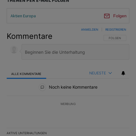
THEMEN PER E-MAIL FOLGEN
Aktien Europa
Folgen
ANMELDEN
|
REGISTRIEREN
Kommentare
FOLGE DIESER U
FOLGEN
NEUESTE
ALLE KOMMENTARE
Alle Kommentare
Noch keine Kommentare
WERBUNG
AKTIVE UNTERHALTUNGEN