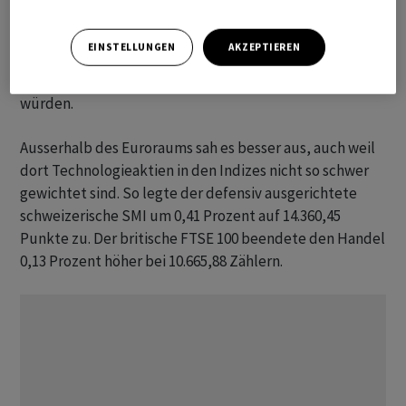
steigenden Kapitalausgaben für Künstliche Intelligenz
am Ende auszahlten, schrieb Analyst William Beavington
EINSTELLUNGEN
AKZEPTIEREN
von der US-Bank Jefferies. Das umso mehr, als die
Investitionen zunehmend mittels Schulden finanziert
würden.
Ausserhalb des Euroraums sah es besser aus, auch weil
dort Technologieaktien in den Indizes nicht so schwer
gewichtet sind. So legte der defensiv ausgerichtete
schweizerische SMI um 0,41 Prozent auf 14.360,45
Punkte zu. Der britische FTSE 100 beendete den Handel
0,13 Prozent höher bei 10.665,88 Zählern.