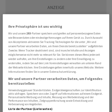
Ihre Privatsphäre ist uns wichtig
Wir und unsere
293
-Partner speichern und greifen auf personenbezogene Daten
wie Browserdaten oder eindeutige Kennungen auf Ihrem Gerät zu. Durch Auswahl
von Akzeptieren aktivieren Sie Tracking-Technologien für die unter „Wir und
unsere Partner verarbeiten Daten, um Ihnen Dienste bereitzustellen“ aufgeführten
Zwecke. Wenn Tracker deaktiviert sind, sind manche Inhalte und Anzeigen
Nach Geschäftszahlen des südkoreanischen Elektronik-
möglicherweise nicht mehr so relevant für Sie. Sie können dieses Menü jederzeit
und Chip-Giganten Samsung nahmen Investoren bei
wieder aufrufen, um Ihre Einstellungen zu ändern oder Ihre Einwilligung zu
widerrufen, indem Sie auf den Link Voreinstellungen verwalten am unteren Rand
Tech-Aktien Kursgewinne mit. Ein Rekordergebnis hatte
der Webseite klicken. Ihre Einstellungen gelten innerhalb unseres Website. Weitere
den Markt nicht überzeugen können. So büssten
Informationen finden Sie in unserer Datenschutzerklärung.
Papiere von ASML 7,3 Prozent ein. Die Aktien des
Wir und unsere Partner verarbeiten Daten, um Folgendes
bereitzustellen:
Ausrüsters der Chip-Branche sind im EuroStoxx 50 am
schwersten gewichtet. Papiere von Infineon sackten um
Verwendung genauer Standortdaten. Endgeräteeigenschaften zur Identifikation
aktiv abfragen. Speichern von oder Zugriff auf Informationen auf einem Endgerät.
8,3 Prozent ab.
Personalisierte Werbung und Inhalte, Messung von Werbeleistung und der
Performance von Inhalten, Zielgruppenforschung sowie Entwicklung und
Verbesserung von Angeboten.
Investoren stellten immer öfter die Frage, ob sich die
Liste der Partner (Lieferanten)