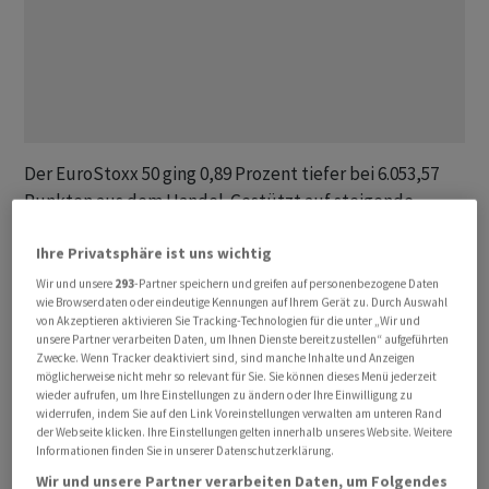
Der EuroStoxx 50 ging 0,89 Prozent tiefer bei 6.053,57
Punkten aus dem Handel. Gestützt auf steigende
Ölaktien fiel der britische FTSE 100 nur um 0,40 Prozent
Ihre Privatsphäre ist uns wichtig
auf 10.332,30 Zähler. In der Schweiz verlor der SMI 0,66
Prozent auf 13.218,32 Punkte.
Wir und unsere
293
-Partner speichern und greifen auf personenbezogene Daten
wie Browserdaten oder eindeutige Kennungen auf Ihrem Gerät zu. Durch Auswahl
von Akzeptieren aktivieren Sie Tracking-Technologien für die unter „Wir und
Die USA und der Iran haben sich über Nacht eines der
unsere Partner verarbeiten Daten, um Ihnen Dienste bereitzustellen“ aufgeführten
Zwecke. Wenn Tracker deaktiviert sind, sind manche Inhalte und Anzeigen
schwersten Feuergefechte seit Beginn der Waffenruhe
möglicherweise nicht mehr so relevant für Sie. Sie können dieses Menü jederzeit
geliefert. Ziel der Angriffe waren auch Stützpunkte des
wieder aufrufen, um Ihre Einstellungen zu ändern oder Ihre Einwilligung zu
widerrufen, indem Sie auf den Link Voreinstellungen verwalten am unteren Rand
US-Militärs in den Golfstaaten Kuwait und Bahrain. Die
der Webseite klicken. Ihre Einstellungen gelten innerhalb unseres Website. Weitere
Eskalation sorgte für höhere Ölpreise. Ölsektor lag in
Informationen finden Sie in unserer Datenschutzerklärung.
der europäischen Branchenwertung entsprechend vorn.
Wir und unsere Partner verarbeiten Daten, um Folgendes