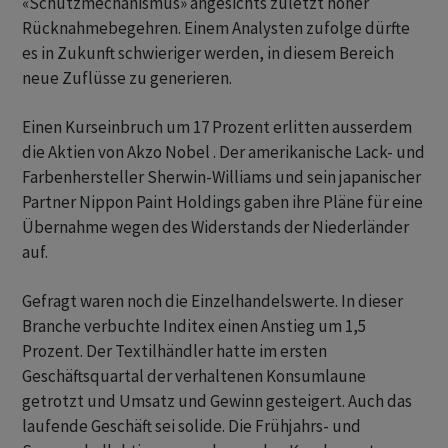
«Schutzmechanismus» angesichts zuletzt hoher
Rücknahmebegehren. Einem Analysten zufolge dürfte
es in Zukunft schwieriger werden, in diesem Bereich
neue Zuflüsse zu generieren.
Einen Kurseinbruch um 17 Prozent erlitten ausserdem
die Aktien von Akzo Nobel . Der amerikanische Lack- und
Farbenhersteller Sherwin-Williams und sein japanischer
Partner Nippon Paint Holdings gaben ihre Pläne für eine
Übernahme wegen des Widerstands der Niederländer
auf.
Gefragt waren noch die Einzelhandelswerte. In dieser
Branche verbuchte Inditex einen Anstieg um 1,5
Prozent. Der Textilhändler hatte im ersten
Geschäftsquartal der verhaltenen Konsumlaune
getrotzt und Umsatz und Gewinn gesteigert. Auch das
laufende Geschäft sei solide. Die Frühjahrs- und