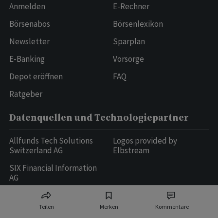
Anmelden
E-Rechner
Börsenabos
Börsenlexikon
Newsletter
Sparplan
E-Banking
Vorsorge
Depot eröffnen
FAQ
Ratgeber
Datenquellen und Technologiepartner
Allfunds Tech Solutions
Logos provided by
Switzerland AG
Elbstream
SIX Financial Information
AG
Teilen
Merken
Kommentare
Ringier AG | Ringier Medien Schweiz