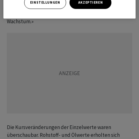
EINSTELLUNGEN
AKZEPTIEREN
Halbjahr wird ein herausforderndes, erst ab der
Jahreswende erwarten wir wieder ein leichtes
Wachstum.»
Die Kursveränderungen der Einzelwerte waren
überschaubar. Rohstoff- und Ölwerte erholten sich