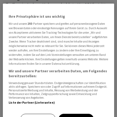
Treffens in Jackson Hole geschuldet. «Um 16 Uhr tritt
Fed-Chef Jerome Powell ans Rednerpult», betonte
Ihre Privatsphäre ist uns wichtig
Kapitalmarktstratege Jürgen Molnar vom Broker Robo
Markets. «Seine Ausführungen könnten den
Wir und unsere
293
-Partner speichern und greifen auf personenbezogene Daten
wie Browserdaten oder eindeutige Kennungen auf Ihrem Gerät zu. Durch Auswahl
Aktienmarkt beeinflussen, vor allem wenn er sich dazu
von Akzeptieren aktivieren Sie Tracking-Technologien für die unter „Wir und
äussert, ob im laufenden Zinserhöhungszyklus im
unsere Partner verarbeiten Daten, um Ihnen Dienste bereitzustellen“ aufgeführten
Zwecke. Wenn Tracker deaktiviert sind, sind manche Inhalte und Anzeigen
September eine Erhöhung angedacht ist oder ob es
möglicherweise nicht mehr so relevant für Sie. Sie können dieses Menü jederzeit
erneut zu einer Pause kommt.»
wieder aufrufen, um Ihre Einstellungen zu ändern oder Ihre Einwilligung zu
widerrufen, indem Sie auf den Link Voreinstellungen verwalten am unteren Rand
der Webseite klicken. Ihre Einstellungen gelten innerhalb unseres Website. Weitere
Zur Vorsicht mahnte unterdessen der deutsche Ifo-
Informationen finden Sie in unserer Datenschutzerklärung.
Geschäftklimaindex. Er zeichnete ein eher trübes Bild
Wir und unsere Partner verarbeiten Daten, um Folgendes
der grössten Volkswirtschaft des Euroraums. Die
bereitzustellen:
Stimmung in der deutschen Wirtschaft verschlechterte
Verwendung genauer Standortdaten. Endgeräteeigenschaften zur Identifikation
aktiv abfragen. Speichern von oder Zugriff auf Informationen auf einem Endgerät.
sich demnach im August weiter. Es war der vierte
Personalisierte Werbung und Inhalte, Messung von Werbeleistung und der
Performance von Inhalten, Zielgruppenforschung sowie Entwicklung und
Rückgang in Folge und der tiefste Stand seit Oktober
Verbesserung von Angeboten.
2022. «Bis es wieder aufwärts geht, werden noch einige
Liste der Partner (Lieferanten)
Monate vergehen», so Volkswirt Jörg Zeuner von der
Fondsgesellschaft Union Investment. «Das zweite