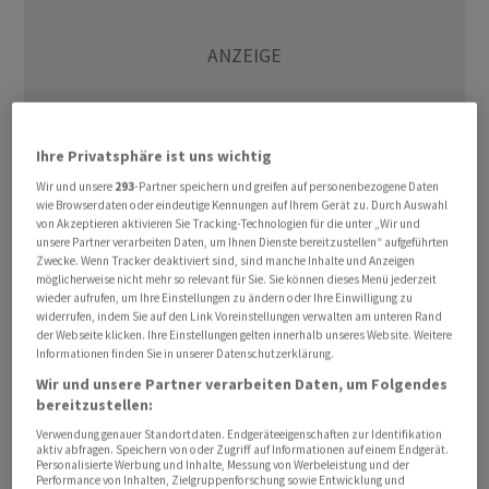
Ihre Privatsphäre ist uns wichtig
Wir und unsere
293
-Partner speichern und greifen auf personenbezogene Daten
wie Browserdaten oder eindeutige Kennungen auf Ihrem Gerät zu. Durch Auswahl
von Akzeptieren aktivieren Sie Tracking-Technologien für die unter „Wir und
unsere Partner verarbeiten Daten, um Ihnen Dienste bereitzustellen“ aufgeführten
Am Mittag stand der EuroStoxx 50 0,43 Prozent tiefer
Zwecke. Wenn Tracker deaktiviert sind, sind manche Inhalte und Anzeigen
bei 6.081,50 Punkten. Ähnlich sah es ausserhalb des
möglicherweise nicht mehr so relevant für Sie. Sie können dieses Menü jederzeit
wieder aufrufen, um Ihre Einstellungen zu ändern oder Ihre Einwilligung zu
Euroraums aus. Der britische FTSE 100 büsste 0,23
widerrufen, indem Sie auf den Link Voreinstellungen verwalten am unteren Rand
Prozent auf 10.349,28 Punkte ein, während der
der Webseite klicken. Ihre Einstellungen gelten innerhalb unseres Website. Weitere
Informationen finden Sie in unserer Datenschutzerklärung.
Schweizer SMI um 0,85 Prozent auf 13.192,87 Punkte
Wir und unsere Partner verarbeiten Daten, um Folgendes
sank.
bereitzustellen:
Verwendung genauer Standortdaten. Endgeräteeigenschaften zur Identifikation
Dabei trugen gegenseitige Angriffe zwischen den USA
aktiv abfragen. Speichern von oder Zugriff auf Informationen auf einem Endgerät.
Personalisierte Werbung und Inhalte, Messung von Werbeleistung und der
und dem Iran zum Innehalten der Marktteilnehmer bei.
Performance von Inhalten, Zielgruppenforschung sowie Entwicklung und