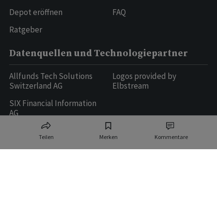
Depot eröffnen
FAQ
Ratgeber
Datenquellen und Technologiepartner
Allfunds Tech Solutions
Logos provided by
Switzerland AG
Elbstream
SIX Financial Information
AG
Teilen
Merken
Kommentare
Ringier AG | Ringier Medien Schweiz
16
weitere Publikationen