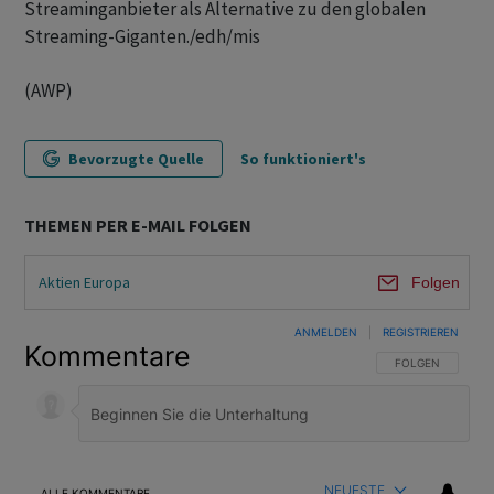
Streaminganbieter als Alternative zu den globalen
Streaming-Giganten./edh/mis
(AWP)
Bevorzugte Quelle
So funktioniert's
THEMEN PER E-MAIL FOLGEN
Aktien Europa
Folgen
ANMELDEN
|
REGISTRIEREN
Kommentare
FOLGE DIESER U
FOLGEN
NEUESTE
ALLE KOMMENTARE