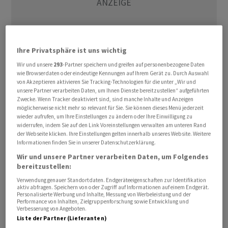
Ihre Privatsphäre ist uns wichtig
Wir und unsere
293
-Partner speichern und greifen auf personenbezogene Daten
wie Browserdaten oder eindeutige Kennungen auf Ihrem Gerät zu. Durch Auswahl
von Akzeptieren aktivieren Sie Tracking-Technologien für die unter „Wir und
unsere Partner verarbeiten Daten, um Ihnen Dienste bereitzustellen“ aufgeführten
Ausserhalb des Euroraums verlief das Geschäft
Zwecke. Wenn Tracker deaktiviert sind, sind manche Inhalte und Anzeigen
zurückhaltend. Der Schweizer SMI sank um 0,3 Prozent
möglicherweise nicht mehr so relevant für Sie. Sie können dieses Menü jederzeit
wieder aufrufen, um Ihre Einstellungen zu ändern oder Ihre Einwilligung zu
auf 14.376 Punkte. Der britische FTSE 100 büsste 0,1
widerrufen, indem Sie auf den Link Voreinstellungen verwalten am unteren Rand
Prozent auf 10.670 Zähler ein.
der Webseite klicken. Ihre Einstellungen gelten innerhalb unseres Website. Weitere
Informationen finden Sie in unserer Datenschutzerklärung.
Wir und unsere Partner verarbeiten Daten, um Folgendes
Aktien aus der europäischen Rüstungsbranche
bereitzustellen:
erhielten neben dem anstehenden Nato-Gipfel auch
Verwendung genauer Standortdaten. Endgeräteeigenschaften zur Identifikation
Auftrieb von einem Übernahmevorhaben in Frankreich.
aktiv abfragen. Speichern von oder Zugriff auf Informationen auf einem Endgerät.
Personalisierte Werbung und Inhalte, Messung von Werbeleistung und der
Der Luft- und Raumfahrtkonzern Thales will sich im
Performance von Inhalten, Zielgruppenforschung sowie Entwicklung und
Bereich der Kriegsführung unter Wasser sowie im
Verbesserung von Angeboten.
Liste der Partner (Lieferanten)
Navigationsbereich stärken und deshalb den