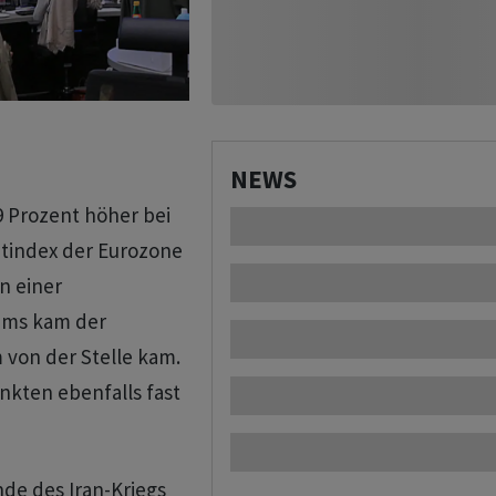
NEWS
9 Prozent höher bei
itindex der Eurozone
n einer
aums kam der
 von der Stelle kam.
nkten ebenfalls fast
de des Iran-Kriegs