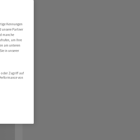
utige Kennungen
d unsere Partner
ind manche
ufrufen, um Ihre
ten am unteren
Sie in unserer
oder Zugriff auf
 Performance von