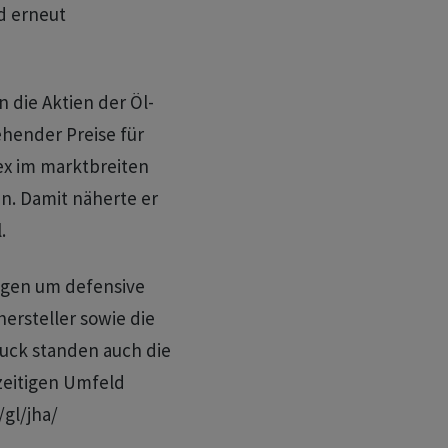
d erneut
 die Aktien der Öl-
hender Preise für
ex im marktbreiten
an. Damit näherte er
.
egen um defensive
ersteller sowie die
uck standen auch die
zeitigen Umfeld
gl/jha/