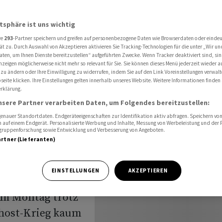
f Notenbanken und US-Geschäftszahlen
atsphäre ist uns wichtig
re
293
-Partner speichern und greifen auf personenbezogene Daten wie Browserdaten oder einde
nig
ät zu. Durch Auswahl von Akzeptieren aktivieren Sie Tracking-Technologien für die unter „Wir un
aten, um Ihnen Dienste bereitzustellen“ aufgeführten Zwecke. Wenn Tracker deaktiviert sind, s
nzeigen möglicherweise nicht mehr so relevant für Sie. Sie können dieses Menü jederzeit wieder a
 auf
 zu ändern oder Ihre Einwilligung zu widerrufen, indem Sie auf den Link Voreinstellungen verwal
eite klicken. Ihre Einstellungen gelten innerhalb unseres Website. Weitere Informationen finden 
rklärung.
US-
nsere Partner verarbeiten Daten, um Folgendes bereitzustellen:
nauer Standortdaten. Endgeräteeigenschaften zur Identifikation aktiv abfragen. Speichern von 
 auf einem Endgerät. Personalisierte Werbung und Inhalte, Messung von Werbeleistung und der
elgruppenforschung sowie Entwicklung und Verbesserung von Angeboten.
artner (Lieferanten)
EINSTELLUNGEN
AKZEPTIEREN
am Montag trotz
host-Krieg kaum