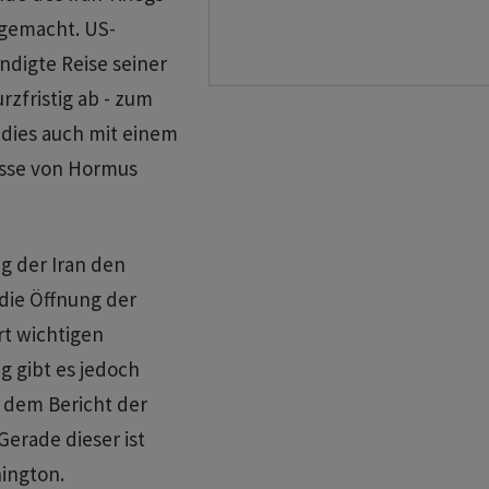
gemacht. US-
digte Reise seiner
zfristig ab - zum
 dies auch mit einem
rasse von Hormus
g der Iran den
die Öffnung der
rt wichtigen
ng gibt es jedoch
t dem Bericht der
Gerade dieser ist
hington.