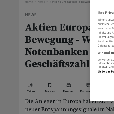
Home
News
Aktien Europa: Wenig Bewegung - Warten au
Ihre Priv
NEWS
Wir und unse
Aktien Europa: We
auf Ihrem Ger
verarbeiten D
Inhalte und A
Bewegung - Warten
Einstellungen
Rand der Webs
Datenschutze
Notenbanken und 
Wir und u
Geschäftszahlen
Verwendung ge
Informationen
Inhalten, Zi
Liste der P
Teilen
Merken
Drucken
Kommentare
Die Anleger in Europa haben sich 
neuer Entspannungssignale im Na