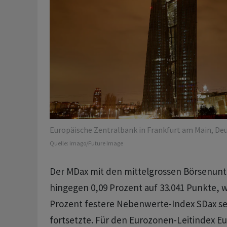
Europäische Zentralbank in Frankfurt am Main, Deu
Quelle:
imago/Future Image
Der MDax mit den mittelgrossen Börsenu
hingegen 0,09 Prozent auf 33.041 Punkte, 
Prozent festere Nebenwerte-Index SDax se
fortsetzte. Für den Eurozonen-Leitindex Eu