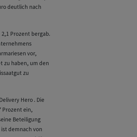
uro deutlich nach
 2,1 Prozent bergab.
unternehmens
rmariesen vor,
t zu haben, um den
ssaatgut zu
elivery Hero . Die
7 Prozent ein,
eine Beteiligung
l ist demnach von