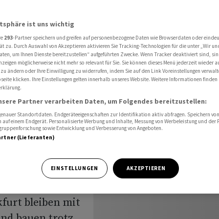
ormus schrecken Anleger kaum
atsphäre ist uns wichtig
re
293
-Partner speichern und greifen auf personenbezogene Daten wie Browserdaten oder einde
Angriffe
ät zu. Durch Auswahl von Akzeptieren aktivieren Sie Tracking-Technologien für die unter „Wir un
aten, um Ihnen Dienste bereitzustellen“ aufgeführten Zwecke. Wenn Tracker deaktiviert sind, s
nzeigen möglicherweise nicht mehr so relevant für Sie. Sie können dieses Menü jederzeit wieder a
rmus
 zu ändern oder Ihre Einwilligung zu widerrufen, indem Sie auf den Link Voreinstellungen verwal
eite klicken. Ihre Einstellungen gelten innerhalb unseres Website. Weitere Informationen finden 
rklärung.
r kaum
nsere Partner verarbeiten Daten, um Folgendes bereitzustellen:
nauer Standortdaten. Endgeräteeigenschaften zur Identifikation aktiv abfragen. Speichern von 
 auf einem Endgerät. Personalisierte Werbung und Inhalte, Messung von Werbeleistung und der
elgruppenforschung sowie Entwicklung und Verbesserung von Angeboten.
artner (Lieferanten)
seinandersetzung
EINSTELLUNGEN
AKZEPTIEREN
onnerstag wenig
furt bleiben mit
und bauen trotz