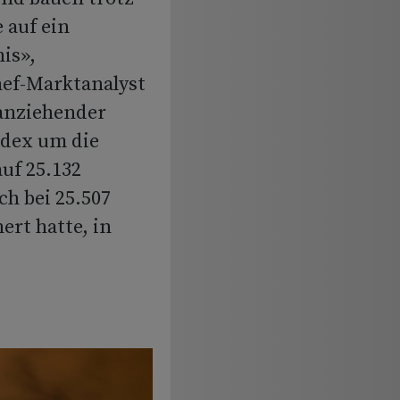
 auf ein
is»,
ef-Marktanalyst
anziehender
ndex um die
auf 25.132
h bei 25.507
ert hatte, in