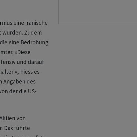
ormus eine iranische
rt wurden. Zudem
die eine Bedrohung
amter. «Diese
fensiv und darauf
alten», hiess es
ch Angaben des
von der die US-
Aktien von
 Dax führte