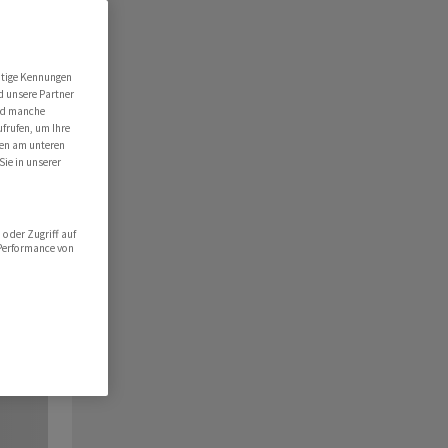
utige Kennungen
d unsere Partner
ind manche
ufrufen, um Ihre
ten am unteren
Sie in unserer
oder Zugriff auf
 Performance von