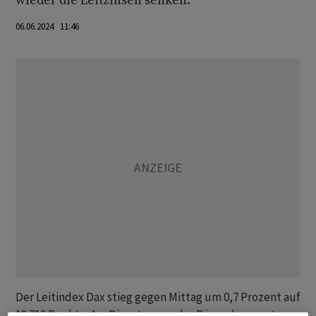
wieder die Leitzinsen senken.
06.06.2024 11:46
Der Leitindex Dax stieg gegen Mittag um 0,7 Prozent auf
18 713 Punkte. Am Dienstag war das Börsenbarometer