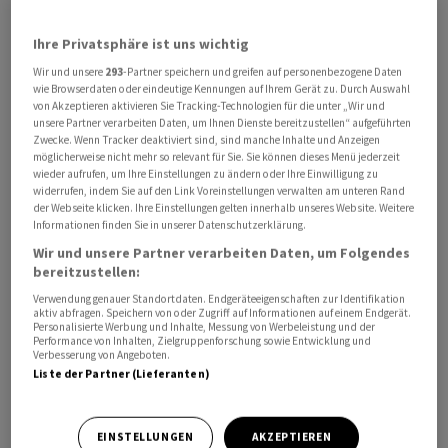
zeitweise auf den tiefsten Stand seit vier Wochen
Ihre Privatsphäre ist uns wichtig
gesunken. Der MDax mit den mittelgrossen Werten
gewann 0,4 Prozent auf 27 085 Punkte. Der EuroStoxx 50
Wir und unsere
293
-Partner speichern und greifen auf personenbezogene Daten
wie Browserdaten oder eindeutige Kennungen auf Ihrem Gerät zu. Durch Auswahl
als Leitindex für die Eurozone legte um 0,6 Prozent zu.
von Akzeptieren aktivieren Sie Tracking-Technologien für die unter „Wir und
unsere Partner verarbeiten Daten, um Ihnen Dienste bereitzustellen“ aufgeführten
Zwecke. Wenn Tracker deaktiviert sind, sind manche Inhalte und Anzeigen
Sowohl der mit 500 Aktien breit aufgestellte US-Index
möglicherweise nicht mehr so relevant für Sie. Sie können dieses Menü jederzeit
S&P 500 als auch der von Tech-Schwergewichten
wieder aufrufen, um Ihre Einstellungen zu ändern oder Ihre Einwilligung zu
widerrufen, indem Sie auf den Link Voreinstellungen verwalten am unteren Rand
dominierte Nasdaq 100 hatten am Vortag im späten
der Webseite klicken. Ihre Einstellungen gelten innerhalb unseres Website. Weitere
Handel neue Höchstmarken aufgestellt.
Informationen finden Sie in unserer Datenschutzerklärung.
Wir und unsere Partner verarbeiten Daten, um Folgendes
Entscheidend für den Tagesausgang und die weitere
bereitzustellen:
Börsentendenz dürften aber die Aussagen der EZB-
Verwendung genauer Standortdaten. Endgeräteeigenschaften zur Identifikation
aktiv abfragen. Speichern von oder Zugriff auf Informationen auf einem Endgerät.
Präsidentin Christine Lagarde auf der Pressekonferenz
Personalisierte Werbung und Inhalte, Messung von Werbeleistung und der
Performance von Inhalten, Zielgruppenforschung sowie Entwicklung und
sein. Denn eine Zinssenkung ist laut Thomas Altmann
Verbesserung von Angeboten.
von QC Partners längst in den Kursen eingepreist. Die
Liste der Partner (Lieferanten)
Notenbankchefin werde «nicht darum herumkommen,
über die Zukunft zu sprechen. Und dann werden die
EINSTELLUNGEN
AKZEPTIEREN
Börsianer jeden noch so subtilen Hinweis auf die