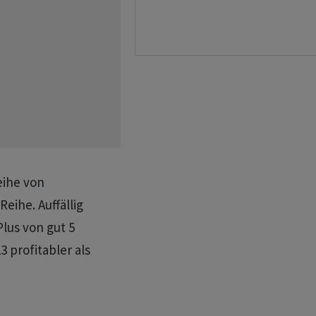
eihe von
eihe. Auffällig
lus von gut 5
3 profitabler als