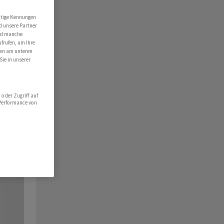
utige Kennungen
d unsere Partner
ind manche
ufrufen, um Ihre
ten am unteren
Sie in unserer
oder Zugriff auf
 Performance von