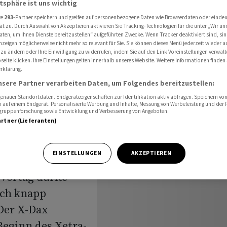
atsphäre ist uns wichtig
ch erwartet
re
293
-Partner speichern und greifen auf personenbezogene Daten wie Browserdaten oder einde
ät zu. Durch Auswahl von Akzeptieren aktivieren Sie Tracking-Technologien für die unter „Wir un
aten, um Ihnen Dienste bereitzustellen“ aufgeführten Zwecke. Wenn Tracker deaktiviert sind, s
nzeigen möglicherweise nicht mehr so relevant für Sie. Sie können dieses Menü jederzeit wieder a
usblick:
 zu ändern oder Ihre Einwilligung zu widerrufen, indem Sie auf den Link Voreinstellungen verwal
eite klicken. Ihre Einstellungen gelten innerhalb unseres Website. Weitere Informationen finden 
rklärung.
h
nsere Partner verarbeiten Daten, um Folgendes bereitzustellen:
nauer Standortdaten. Endgeräteeigenschaften zur Identifikation aktiv abfragen. Speichern von 
 auf einem Endgerät. Personalisierte Werbung und Inhalte, Messung von Werbeleistung und der
elgruppenforschung sowie Entwicklung und Verbesserung von Angeboten.
artner (Lieferanten)
EINSTELLUNGEN
AKZEPTIEREN
Vortag dürfte
och knapp
Der X-Dax
Beginn des Xetra-