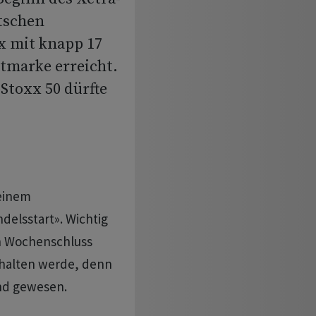
tschen
x mit knapp 17
stmarke erreicht.
Stoxx 50 dürfte
 einem
elsstart». Wichtig
den Wochenschluss
 halten werde, denn
and gewesen.