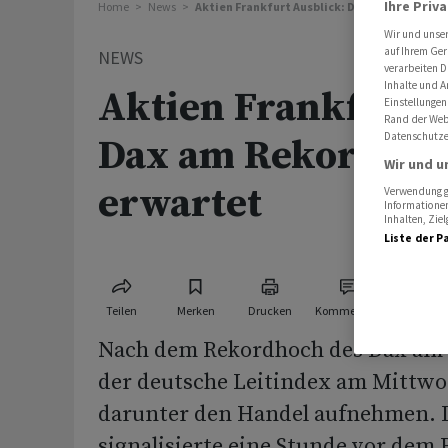
Ihre Priv
Home
News
Aktien Frankfurt Ausblick: Dax am Rekordho
Wir und unse
auf Ihrem Ger
NEWS
verarbeiten D
Inhalte und A
Aktien Frankfurt A
Einstellungen
Rand der Webs
Datenschutze
Dax am Rekordhoc
Wir und u
erwartet
Verwendung ge
Informationen
Inhalten, Zi
Liste der P
Teilen
Merken
Drucken
Kommentare
Nach dem Rekordhoch des Dax am 
der deutsche Leitindex am Mittw
darunter den Handel aufnehmen. 
signalisierte eine Stunde vor dem 