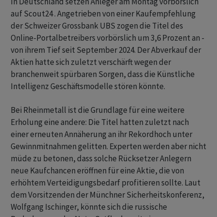
In Deutschland setzen Anleger am Montag vorbörslich
auf Scout24 . Angetrieben von einer Kaufempfehlung
der Schweizer Grossbank UBS zogen die Titel des
Online-Portalbetreibers vorbörslich um 3,6 Prozent an -
von ihrem Tief seit September 2024. Der Abverkauf der
Aktien hatte sich zuletzt verschärft wegen der
branchenweit spürbaren Sorgen, dass die Künstliche
Intelligenz Geschäftsmodelle stören könnte.
Bei Rheinmetall ist die Grundlage für eine weitere
Erholung eine andere: Die Titel hatten zuletzt nach
einer erneuten Annäherung an ihr Rekordhoch unter
Gewinnmitnahmen gelitten. Experten werden aber nicht
müde zu betonen, dass solche Rücksetzer Anlegern
neue Kaufchancen eröffnen für eine Aktie, die von
erhöhtem Verteidigungsbedarf profitieren sollte. Laut
dem Vorsitzenden der Münchner Sicherheitskonferenz,
Wolfgang Ischinger, könnte sich die russische