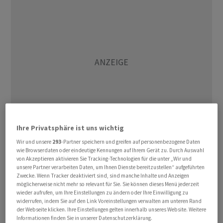
Ihre Privatsphäre ist uns wichtig
Wir und unsere
293
-Partner speichern und greifen auf personenbezogene Daten
wie Browserdaten oder eindeutige Kennungen auf Ihrem Gerät zu. Durch Auswahl
«Der Dax befindet sich mitten in einer technischen
von Akzeptieren aktivieren Sie Tracking-Technologien für die unter „Wir und
Erholung, und es muss sich erst noch zeigen, ob die
unsere Partner verarbeiten Daten, um Ihnen Dienste bereitzustellen“ aufgeführten
Zwecke. Wenn Tracker deaktiviert sind, sind manche Inhalte und Anzeigen
Arbeitsmarktdaten am Mittwoch und die
möglicherweise nicht mehr so relevant für Sie. Sie können dieses Menü jederzeit
Inflationszahlen am Freitag aus den USA ausreichen, um
wieder aufrufen, um Ihre Einstellungen zu ändern oder Ihre Einwilligung zu
widerrufen, indem Sie auf den Link Voreinstellungen verwalten am unteren Rand
den Widerstand bei 25.000 Punkten nach oben zu
der Webseite klicken. Ihre Einstellungen gelten innerhalb unseres Website. Weitere
durchbrechen», schrieb am Morgen Experte Jochen
Informationen finden Sie in unserer Datenschutzerklärung.