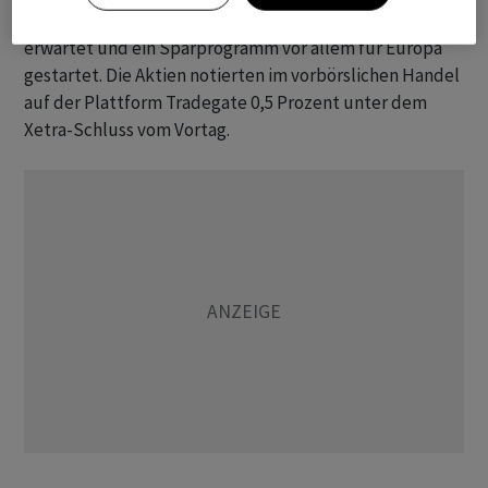
Geschäftsjahr weniger Umsatz erwirtschaftet als
erwartet und ein Sparprogramm vor allem für Europa
gestartet. Die Aktien notierten im vorbörslichen Handel
auf der Plattform Tradegate 0,5 Prozent unter dem
Xetra-Schluss vom Vortag.