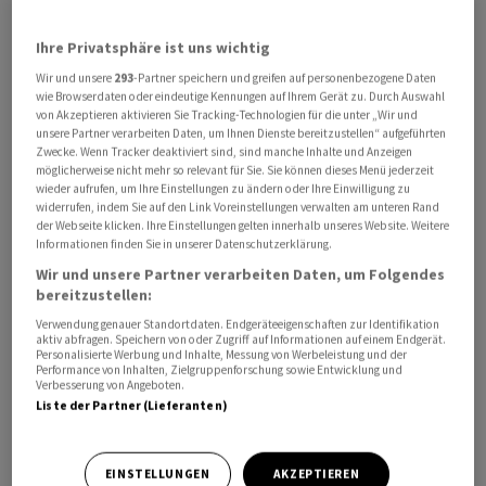
uneinheitlich ausgefallen, Investoren schauten aber vor
allem auf eher schwache Einzelhandelsumsätze.
Ihre Privatsphäre ist uns wichtig
Sorgen, dass die Konsumlaune überhitzt, seien
Wir und unsere
293
-Partner speichern und greifen auf personenbezogene Daten
wie Browserdaten oder eindeutige Kennungen auf Ihrem Gerät zu. Durch Auswahl
gemindert worden, schrieb Experte Stephen Innes vom
von Akzeptieren aktivieren Sie Tracking-Technologien für die unter „Wir und
Vermögensverwalter SPI Asset Management.
unsere Partner verarbeiten Daten, um Ihnen Dienste bereitzustellen“ aufgeführten
Zwecke. Wenn Tracker deaktiviert sind, sind manche Inhalte und Anzeigen
möglicherweise nicht mehr so relevant für Sie. Sie können dieses Menü jederzeit
Eine starke Kauffreude kann die Preise und damit auch
wieder aufrufen, um Ihre Einstellungen zu ändern oder Ihre Einwilligung zu
die Inflation nach oben treiben. In dem Fall würde die
widerrufen, indem Sie auf den Link Voreinstellungen verwalten am unteren Rand
der Webseite klicken. Ihre Einstellungen gelten innerhalb unseres Website. Weitere
US-Notenbank Fed womöglich noch länger mit einer
Informationen finden Sie in unserer Datenschutzerklärung.
ersten Leitzinssenkung warten. Vor diesem Hintergrund
Wir und unsere Partner verarbeiten Daten, um Folgendes
richten sich zum Wochenschluss die Blicke auf weitere
bereitzustellen:
Konjunkturdaten aus den USA. Die Erzeugerpreise
Verwendung genauer Standortdaten. Endgeräteeigenschaften zur Identifikation
aktiv abfragen. Speichern von oder Zugriff auf Informationen auf einem Endgerät.
sowie das Konsumklima der Uni Michigan werden am
Personalisierte Werbung und Inhalte, Messung von Werbeleistung und der
Nachmittag veröffentlicht.
Performance von Inhalten, Zielgruppenforschung sowie Entwicklung und
Verbesserung von Angeboten.
Liste der Partner (Lieferanten)
Hierzulande dürften unter anderem Geschäftszahlen
der Unternehmen die Kurse bewegen. So hatte der
EINSTELLUNGEN
AKZEPTIEREN
Scheinwerferspezialist Hella im abgelaufenen