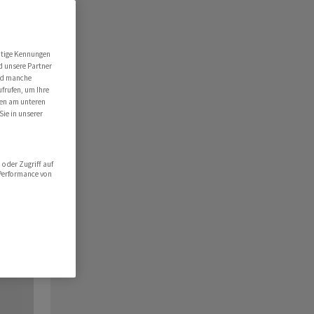
utige Kennungen
d unsere Partner
ind manche
ufrufen, um Ihre
ten am unteren
Sie in unserer
oder Zugriff auf
 Performance von