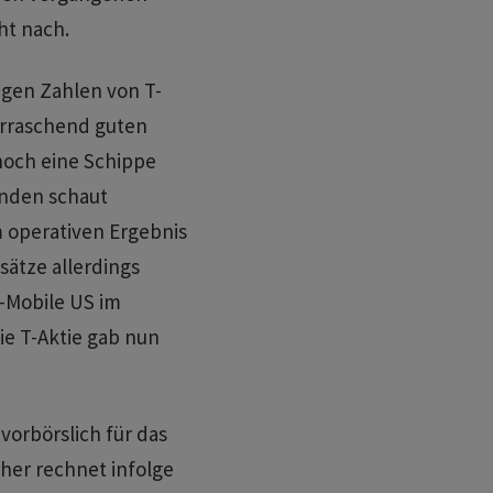
ht nach.
egen Zahlen von T-
erraschend guten
noch eine Schippe
unden schaut
 operativen Ergebnis
sätze allerdings
T-Mobile US im
e T-Aktie gab nun
vorbörslich für das
cher rechnet infolge