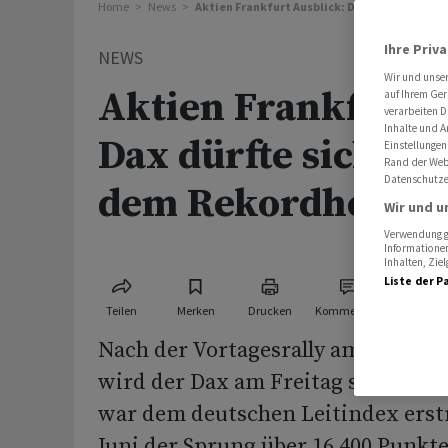
Home
News
Aktien Frankfurt Ausblick: Dax dürfte sich 
Ihre Priv
NEWS
Wir und unse
Aktien Frankfurt A
auf Ihrem Ger
verarbeiten D
Inhalte und A
Dax dürfte sich kn
Einstellungen
Rand der Webs
Datenschutze
dem Rekordhoch h
Wir und u
Verwendung ge
Informationen
Inhalten, Zi
Liste der P
Teilen
Merken
Drucken
Kommentare
Nach der Vortagesrally am deutsc
wird der Dax am Freitag stabil er
war dem deutschen Leitindex erstm
Juni der Sprung über 16 400 Punkt