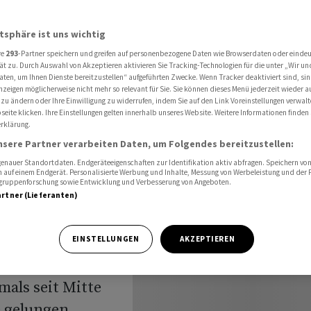
knapp unter dem Rekordhoch halten
atsphäre ist uns wichtig
re
293
-Partner speichern und greifen auf personenbezogene Daten wie Browserdaten oder einde
usblick:
ät zu. Durch Auswahl von Akzeptieren aktivieren Sie Tracking-Technologien für die unter „Wir un
aten, um Ihnen Dienste bereitzustellen“ aufgeführten Zwecke. Wenn Tracker deaktiviert sind, s
nzeigen möglicherweise nicht mehr so relevant für Sie. Sie können dieses Menü jederzeit wieder a
app unter
 zu ändern oder Ihre Einwilligung zu widerrufen, indem Sie auf den Link Voreinstellungen verwal
eite klicken. Ihre Einstellungen gelten innerhalb unseres Website. Weitere Informationen finden 
rklärung.
alten
nsere Partner verarbeiten Daten, um Folgendes bereitzustellen:
nauer Standortdaten. Endgeräteeigenschaften zur Identifikation aktiv abfragen. Speichern von 
 auf einem Endgerät. Personalisierte Werbung und Inhalte, Messung von Werbeleistung und der
elgruppenforschung sowie Entwicklung und Verbesserung von Angeboten.
artner (Lieferanten)
hen Aktienmarkt
EINSTELLUNGEN
AKZEPTIEREN
wartet. Am Vortag
als seit Mitte
e gelungen,