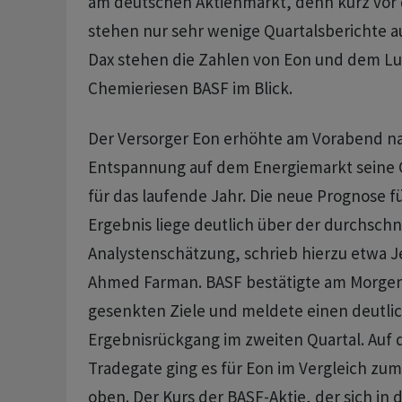
am deutschen Aktienmarkt, denn kurz vo
stehen nur sehr wenige Quartalsberichte a
Dax stehen die Zahlen von Eon und dem L
Chemieriesen BASF im Blick.
Der Versorger Eon erhöhte am Vorabend na
Entspannung auf dem Energiemarkt seine
für das laufende Jahr. Die neue Prognose f
Ergebnis liege deutlich über der durchschn
Analystenschätzung, schrieb hierzu etwa Je
Ahmed Farman. BASF bestätigte am Morgen 
gesenkten Ziele und meldete einen deutli
Ergebnisrückgang im zweiten Quartal. Auf 
Tradegate ging es für Eon im Vergleich zum
oben. Der Kurs der BASF-Aktie, der sich i