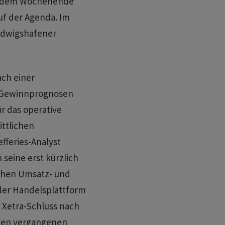
r dem Wochenende
uf der Agenda. Im
udwigshafener
ch einer
 Gewinnprognosen
ür das operative
ittlichen
fferies-Analyst
seine erst kürzlich
chen Umsatz- und
der Handelsplattform
 Xetra-Schluss nach
n den vergangenen