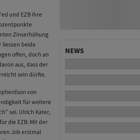
Fed und EZB ihre
rozentpunkte
unten Zinserhöhung
r liessen beide
NEWS
ngen offen, doch an
von aus, dass der
eicht sein dürfte.
hepherdson von
digkeit für weitere
h" sei. Ulrich Kater,
für die EZB: Mit der
ren Job erstmal