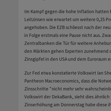
Im Kampf gegen die hohe Inflation hatten 
Leitzinsen wie erwartet um weitere 0,25 P
angehoben. Die EZB schliesst nach der ne
in Folge erstmals eine Pause nicht aus. Zwa
Zentralbanken die Tür für weitere Anhebu
den Märkten gehen Experten zunehmend da
Zinsgipfel in den USA und dem Euroraum err
Zur Fed etwa konstatierte Volkswirt Ian S
Pantheon Macroeconomics, dass die Notwen
Zinsschritte "nicht mehr sehr wahrscheinlic
Volkswirt der DekaBank, sieht dies ähnlich 
Zinserhöhung am Donnerstag habe diese ih