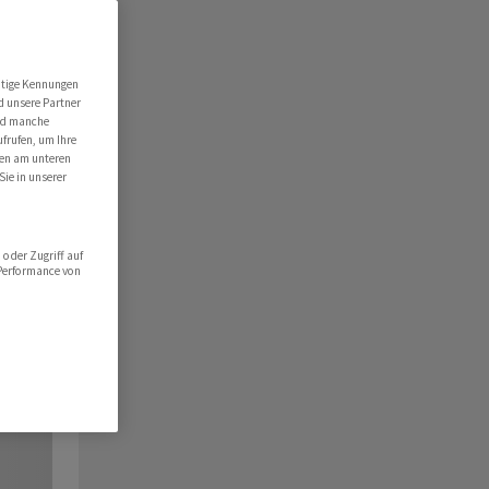
utige Kennungen
d unsere Partner
ind manche
ufrufen, um Ihre
ten am unteren
Sie in unserer
oder Zugriff auf
 Performance von