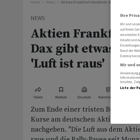
Home
News
Aktien Frankfurt Ausblick: Dax gibt etwas weit
Ihre Priv
NEWS
Wir und unse
Aktien Frankfurt A
auf Ihrem Ger
verarbeiten D
Inhalte und A
Dax gibt etwas wei
Einstellungen
Rand der Webs
Datenschutze
'Luft ist raus'
Wir und u
Verwendung ge
Informationen
Inhalten, Zi
Liste der P
Teilen
Merken
Drucken
Kommentare
Zum Ende einer tristen Börsenwoc
Kurse am deutschen Aktienmarkt 
nachgeben. "Die Luft aus dem Akt
raus und die Rally-Pause seit Mon