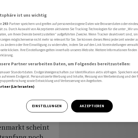
er nach - 'Luft ist raus'
atsphäre ist uns wichtig
re
293
-Partner speichern und greifen auf personenbezogene Daten wie Browserdaten oder einde
usblick:
ät zu. Durch Auswahl von Akzeptieren aktivieren Sie Tracking-Technologien für die unter „Wir un
aten, um Ihnen Dienste bereitzustellen“ aufgeführten Zwecke. Wenn Tracker deaktiviert sind, s
nzeigen möglicherweise nicht mehr so relevant für Sie. Sie können dieses Menü jederzeit wieder a
ter nach -
 zu ändern oder Ihre Einwilligung zu widerrufen, indem Sie auf den Link Voreinstellungen verwal
eite klicken. Ihre Einstellungen gelten innerhalb unseres Website. Weitere Informationen finden 
rklärung.
nsere Partner verarbeiten Daten, um Folgendes bereitzustellen:
nauer Standortdaten. Endgeräteeigenschaften zur Identifikation aktiv abfragen. Speichern von 
 auf einem Endgerät. Personalisierte Werbung und Inhalte, Messung von Werbeleistung und der
elgruppenforschung sowie Entwicklung und Verbesserung von Angeboten.
artner (Lieferanten)
he dürften die
EINSTELLUNGEN
AKZEPTIEREN
nochmals leicht
ienmarkt scheint
atsanfang noch