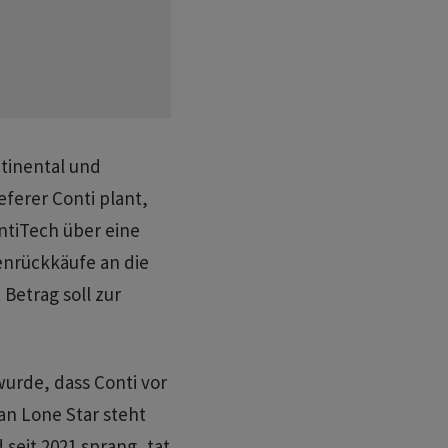
tinental und
eferer Conti plant,
ntiTech über eine
nrückkäufe an die
Betrag soll zur
urde, dass Conti vor
an Lone Star steht
seit 2021 sprang, tat