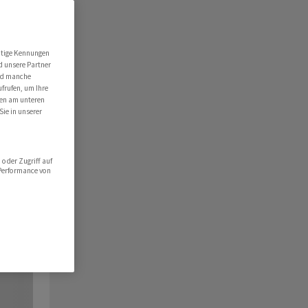
utige Kennungen
d unsere Partner
ind manche
ufrufen, um Ihre
ten am unteren
Sie in unserer
oder Zugriff auf
 Performance von