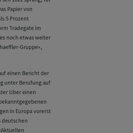
Das Papier von
ls 5 Prozent
form Tradegate im
des noch etwas weiter
haeffler-Gruppe»,
auf einen Bericht der
ng unter Berufung auf
ster Uber einen
n bekanntgegebenen
gen in Europa vorerst
s deutschen
«Aktuellen