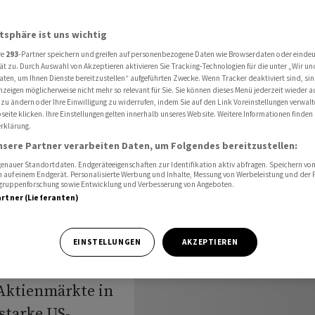
 nach Rekord
atsphäre ist uns wichtig
re
293
-Partner speichern und greifen auf personenbezogene Daten wie Browserdaten oder einde
usblick:
ät zu. Durch Auswahl von Akzeptieren aktivieren Sie Tracking-Technologien für die unter „Wir un
aten, um Ihnen Dienste bereitzustellen“ aufgeführten Zwecke. Wenn Tracker deaktiviert sind, s
nzeigen möglicherweise nicht mehr so relevant für Sie. Sie können dieses Menü jederzeit wieder a
nach
 zu ändern oder Ihre Einwilligung zu widerrufen, indem Sie auf den Link Voreinstellungen verwal
eite klicken. Ihre Einstellungen gelten innerhalb unseres Website. Weitere Informationen finden 
rklärung.
nsere Partner verarbeiten Daten, um Folgendes bereitzustellen:
nauer Standortdaten. Endgeräteeigenschaften zur Identifikation aktiv abfragen. Speichern von 
 auf einem Endgerät. Personalisierte Werbung und Inhalte, Messung von Werbeleistung und der
elgruppenforschung sowie Entwicklung und Verbesserung von Angeboten.
artner (Lieferanten)
ergangenen Woche
EINSTELLUNGEN
AKZEPTIEREN
ewinne halten.
 Aktienmärkte in
starke US-