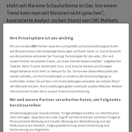
steht seit Mai eine Schaukelbörse im Dax. Von einem
Trend kann man seit Monaten nicht sprechen",
konstatierte Analyst Jochen Stanzl von CMC Markets.
Der MDax mit den 50 mittelgrossen Titeln stieg am
Dienstagnachmittag um 0,68 Prozent auf 27 912,53
Ihre Privatsphäre ist uns wichtig
Zähler. Der EuroStoxx 50 als Börsenbarometer für die
Wir und unsere
293
-Partner speichern und greifen auf personenbezogene Daten
Schwergewichte der Eurozone sank um rund 0,1
wie Browserdaten oder eindeutige Kennungen auf Ihrem Gerät zu. Durch Auswahl
Prozent.
von Akzeptieren aktivieren Sie Tracking-Technologien für die unter „Wir und
unsere Partner verarbeiten Daten, um Ihnen Dienste bereitzustellen“ aufgeführten
Zwecke. Wenn Tracker deaktiviert sind, sind manche Inhalte und Anzeigen
Die Aktien von Vonovia und TAG Immobilien bekamen
möglicherweise nicht mehr so relevant für Sie. Sie können dieses Menü jederzeit
wieder aufrufen, um Ihre Einstellungen zu ändern oder Ihre Einwilligung zu
Auftrieb von Hochstufungen der Deutschen Bank und
widerrufen, indem Sie auf den Link Voreinstellungen verwalten am unteren Rand
gewannen 2,9 Prozent beziehungsweise 2,8 Prozent.
der Webseite klicken. Ihre Einstellungen gelten innerhalb unseres Website. Weitere
Informationen finden Sie in unserer Datenschutzerklärung.
Analyst Thomas Rothäusler zeigte sich optimistischer
Wir und unsere Partner verarbeiten Daten, um Folgendes
für den deutschen Wohnimmobilien-Sektor, der die
bereitzustellen:
Talsohle erreicht haben sollte.
Verwendung genauer Standortdaten. Endgeräteeigenschaften zur Identifikation
aktiv abfragen. Speichern von oder Zugriff auf Informationen auf einem Endgerät.
Personalisierte Werbung und Inhalte, Messung von Werbeleistung und der
Starke Quartalszahlen von Atoss Software und
Performance von Inhalten, Zielgruppenforschung sowie Entwicklung und
optimistischere Wachstumsziele für das Gesamtjahr
Verbesserung von Angeboten.