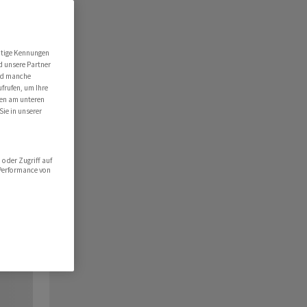
utige Kennungen
d unsere Partner
ind manche
ufrufen, um Ihre
ten am unteren
Sie in unserer
oder Zugriff auf
 Performance von