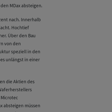
n den MDax absteigen.
ent nach. Innerhalb
facht. Hochtief
rner. Über den Bau
rn von den
ktur speziell in den
es unlängst in einer
en die Aktien des
aferherstellers
 Microtec
x absteigen müssen