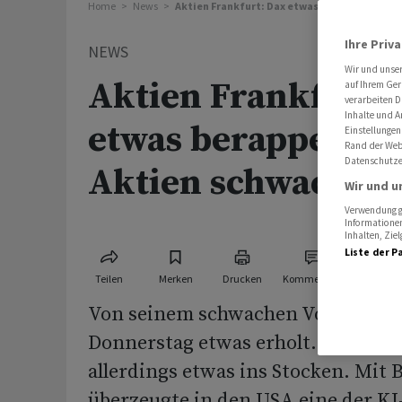
Home
News
Aktien Frankfurt: Dax etwas berappelt - Chi
Ihre Priv
NEWS
Wir und unse
Aktien Frankfurt:
auf Ihrem Ger
verarbeiten D
Inhalte und A
etwas berappelt - 
Einstellungen
Rand der Webs
Datenschutze
Aktien schwach
Wir und u
Verwendung ge
Informationen
Inhalten, Zi
Liste der P
Teilen
Merken
Drucken
Kommentare
Von seinem schwachen Vortag hat 
Donnerstag etwas erholt. Die KI-Ra
allerdings etwas ins Stocken. Mit
überzeugte in den USA eine der K