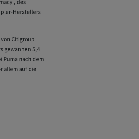
macy , des
pler-Herstellers
von Citigroup
lers gewannen 5,4
bei Puma nach dem
r allem auf die