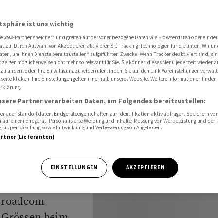
p-Aktien schwach
atsphäre ist uns wichtig
re
293
-Partner speichern und greifen auf personenbezogene Daten wie Browserdaten oder einde
 Dax
ät zu. Durch Auswahl von Akzeptieren aktivieren Sie Tracking-Technologien für die unter „Wir un
aten, um Ihnen Dienste bereitzustellen“ aufgeführten Zwecke. Wenn Tracker deaktiviert sind, s
nzeigen möglicherweise nicht mehr so relevant für Sie. Sie können dieses Menü jederzeit wieder a
Chip-
 zu ändern oder Ihre Einwilligung zu widerrufen, indem Sie auf den Link Voreinstellungen verwal
eite klicken. Ihre Einstellungen gelten innerhalb unseres Website. Weitere Informationen finden 
rklärung.
nsere Partner verarbeiten Daten, um Folgendes bereitzustellen:
nauer Standortdaten. Endgeräteeigenschaften zur Identifikation aktiv abfragen. Speichern von 
 auf einem Endgerät. Personalisierte Werbung und Inhalte, Messung von Werbeleistung und der
elgruppenforschung sowie Entwicklung und Verbesserung von Angeboten.
artner (Lieferanten)
sich der Dax am
EINSTELLUNGEN
AKZEPTIEREN
lly geriet
 Broadcom
I-Grössen beim