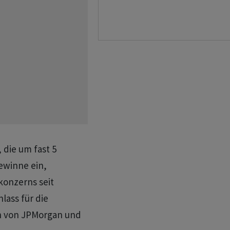
 die um fast 5
gewinne ein,
konzerns seit
lass für die
n von JPMorgan und