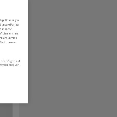
utige Kennungen
d unsere Partner
ind manche
ufrufen, um Ihre
ten am unteren
Sie in unserer
oder Zugriff auf
 Performance von