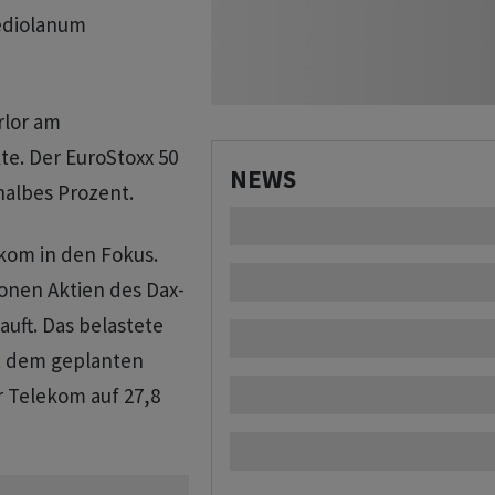
ediolanum
rlor am
te. Der EuroStoxx 50
NEWS
halbes Prozent.
kom in den Fokus.
onen Aktien des Dax-
auft. Das belastete
it dem geplanten
r Telekom auf 27,8