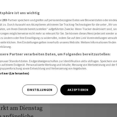
cheid auf Tief seit vier Wochen
atsphäre ist uns wichtig
re
293
-Partner speichern und greifen auf personenbezogene Daten wie Browserdaten oder einde
Dax fällt
ät zu. Durch Auswahl von Akzeptieren aktivieren Sie Tracking-Technologien für die unter „Wir un
aten, um Ihnen Dienste bereitzustellen“ aufgeführten Zwecke. Wenn Tracker deaktiviert sind, s
nzeigen möglicherweise nicht mehr so relevant für Sie. Sie können dieses Menü jederzeit wieder a
heid auf
 zu ändern oder Ihre Einwilligung zu widerrufen, indem Sie auf den Link Voreinstellungen verwal
eite klicken. Ihre Einstellungen gelten innerhalb unseres Website. Weitere Informationen finden 
rklärung.
hen
nsere Partner verarbeiten Daten, um Folgendes bereitzustellen:
nauer Standortdaten. Endgeräteeigenschaften zur Identifikation aktiv abfragen. Speichern von 
 auf einem Endgerät. Personalisierte Werbung und Inhalte, Messung von Werbeleistung und der
elgruppenforschung sowie Entwicklung und Verbesserung von Angeboten.
artner (Lieferanten)
äher rückenden
EINSTELLUNGEN
AKZEPTIEREN
n Zentralbank
rkt am Dienstag
e anfängliche