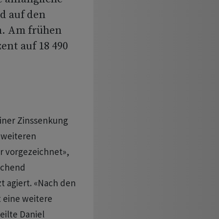
d auf den
n. Am frühen
ent auf 18 490
einer Zinssenkung
 weiteren
ar vorgezeichnet»,
echend
t agiert. «Nach den
t eine weitere
eilte Daniel