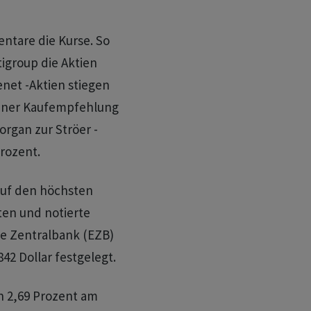
tare die Kurse. So
igroup die Aktien
enet -Aktien stiegen
einer Kaufempfehlung
organ zur Ströer -
Prozent.
auf den höchsten
ten und notierte
che Zentralbank (EZB)
2 Dollar festgelegt.
n 2,69 Prozent am