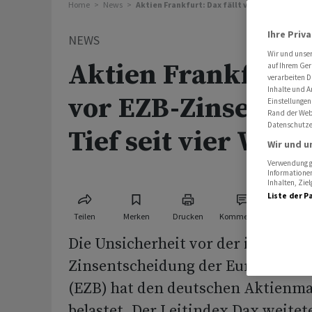
Home
News
Aktien Frankfurt: Dax fällt vor EZB-Zinsents
Ihre Priv
NEWS
Wir und unse
Aktien Frankfurt: 
auf Ihrem Ger
verarbeiten D
Inhalte und A
vor EZB-Zinsentsc
Einstellungen
Rand der Webs
Datenschutze
Tief seit vier Woc
Wir und u
Verwendung ge
Informationen
Inhalten, Zi
Liste der P
Teilen
Merken
Drucken
Kommentare
Die Unsicherheit vor der immer n
Zinsentscheidung der Europäische
(EZB) hat den deutschen Aktienma
belastet. Der Leitindex Dax weitet