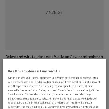
Belastend wirkte, dass eine Welle an Gewinnmitnahmen
über die Börsen in Japan und Südkorea schwappte.
Diese war so heftig, dass der Handel in Seoul zeitweise
Ihre Privatsphäre ist uns wichtig
ausgesetzt wurde. Dies belastete auch den Dax,
Wir und unsere
293
-Partner speichern und greifen auf personenbezogene Daten
nachdem er zum Wochenstart mit 25.176 Punkten noch
wie Browserdaten oder eindeutige Kennungen auf Ihrem Gerät zu. Durch Auswahl
von Akzeptieren aktivieren Sie Tracking-Technologien für die unter „Wir und
ein Hoch seit Anfang Juni erreicht und sich weiter seiner
unsere Partner verarbeiten Daten, um Ihnen Dienste bereitzustellen“ aufgeführten
Bestmarke vom Januar genähert hatte.
Zwecke. Wenn Tracker deaktiviert sind, sind manche Inhalte und Anzeigen
möglicherweise nicht mehr so relevant für Sie. Sie können dieses Menü jederzeit
wieder aufrufen, um Ihre Einstellungen zu ändern oder Ihre Einwilligung zu
«Wir sehen einen in höchstem Masse
widerrufen, indem Sie auf den Link Voreinstellungen verwalten am unteren Rand