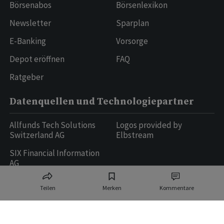
Börsenabos
Börsenlexikon
Newsletter
Sparplan
E-Banking
Vorsorge
Depot eröffnen
FAQ
Ratgeber
Datenquellen und Technologiepartner
Allfunds Tech Solutions
Logos provided by
Switzerland AG
Elbstream
SIX Financial Information
AG
Teilen
Merken
Kommentare
Ringier AG | Ringier Medien Schweiz
16
weitere Publikationen