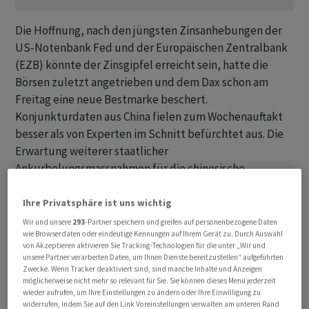
Die Hoffnung, nach den jüngsten Zinsanhebungen der
US-Notenbank Fed und der Europäischen Zentralbank
(EZB) könnte der Zinsgipfel erreicht sein, hatte die
Börsen zuletzt angetrieben und dem Dax schon am
Freitag eine neue Bestmarke beschert.
Konjunkturdaten aus China fielen zum Wochenauftakt
besser als von Experten im Schnitt befürchtet aus. Die
Erwartung weiterer staatlicher
Ankurbelungsmassnahmen für die chinesische
Wirtschaft half den dortigen Aktenkursen und stützte
auch den deutschen Markt.
Ihre Privatsphäre ist uns wichtig
Wir und unsere
293
-Partner speichern und greifen auf personenbezogene Daten
wie Browserdaten oder eindeutige Kennungen auf Ihrem Gerät zu. Durch Auswahl
Die Experten der Landesbank Helaba verwiesen zudem
von Akzeptieren aktivieren Sie Tracking-Technologien für die unter „Wir und
darauf, dass das charttechnische Bild beim Dax gut
unsere Partner verarbeiten Daten, um Ihnen Dienste bereitzustellen“ aufgeführten
aussehe, denn mit dem neuen Hoch sei der
Zwecke. Wenn Tracker deaktiviert sind, sind manche Inhalte und Anzeigen
möglicherweise nicht mehr so relevant für Sie. Sie können dieses Menü jederzeit
Aufwärtsimpuls bestätigt worden. Analyst Jochen
wieder aufrufen, um Ihre Einstellungen zu ändern oder Ihre Einwilligung zu
Stanzl vom Handelshaus CMC Markets hält weitere
widerrufen, indem Sie auf den Link Voreinstellungen verwalten am unteren Rand