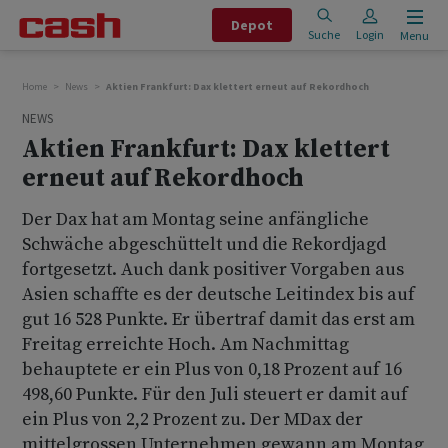
Depot
Suche
Login
Menu
Home
News
Aktien Frankfurt: Dax klettert erneut auf Rekordhoch
NEWS
Aktien Frankfurt: Dax klettert
erneut auf Rekordhoch
Der Dax hat am Montag seine anfängliche
Schwäche abgeschüttelt und die Rekordjagd
fortgesetzt. Auch dank positiver Vorgaben aus
Asien schaffte es der deutsche Leitindex bis auf
gut 16 528 Punkte. Er übertraf damit das erst am
Freitag erreichte Hoch. Am Nachmittag
behauptete er ein Plus von 0,18 Prozent auf 16
498,60 Punkte. Für den Juli steuert er damit auf
ein Plus von 2,2 Prozent zu. Der MDax der
mittelgrossen Unternehmen gewann am Montag