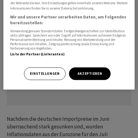
der Webseite klicken. Ihre Einstellungen gelten innerhalb unseres Website. Weitere
Kursgewinne zunächst bis oberhalb der 16 600-Punkte-
Informationen finden Sie in unserer Datenschutzerklärung.
Marke für möglich.
Wir und unsere Partner verarbeiten Daten, um Folgendes
bereitzustellen:
Verwendung genauer Standortdaten. Endgeräteeigenschaften zur Identifikation
aktiv abfragen. Speichern von oder Zugriff auf Informationen auf einem Endgerät.
Personalisierte Werbung und Inhalte, Messung von Werbeleistung und der
Performance von Inhalten, Zielgruppenforschung sowie Entwicklung und
Verbesserung von Angeboten.
Liste der Partner (Lieferanten)
EINSTELLUNGEN
AKZEPTIEREN
Nachdem die deutschen Importpreise im Juni
überraschend stark gesunken sind, wurden
Inflationsdaten aus der Eurozone für den Juli