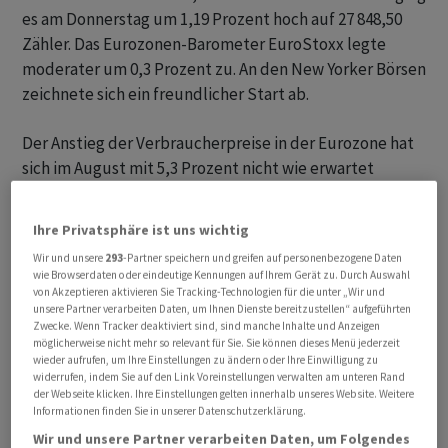
es am Donnerstag um 1,19 Prozent hoch auf 27 848,50
Zähler. Das Eurozonen-Barometer EuroStoxx legte
moderater um 0,3 Prozent zu. An den New Yorker Börsen
zeichnete sich ein freundlicher Start ab.
Der Anstieg der Verbraucherpreise in der Eurozone hat
sich im August mit 5,3 Prozent nicht wie erwartet
abgeschwächt. Zudem war die Inflation in Frankreich
etwas höher als von Experten gedacht. Damit bleibt die
Ihre Privatsphäre ist uns wichtig
Europäische Zentralbank (EZB) bei ihren
Wir und unsere
293
-Partner speichern und greifen auf personenbezogene Daten
Zinserhöhungen womöglich unter Handlungsdruck.
wie Browserdaten oder eindeutige Kennungen auf Ihrem Gerät zu. Durch Auswahl
«Das Inflationsproblem hat sich für die EZB bei weitem
von Akzeptieren aktivieren Sie Tracking-Technologien für die unter „Wir und
unsere Partner verarbeiten Daten, um Ihnen Dienste bereitzustellen“ aufgeführten
noch nicht erledigt», sagte Ökonom Thomas Gitzel von
Zwecke. Wenn Tracker deaktiviert sind, sind manche Inhalte und Anzeigen
der VP Bank.
möglicherweise nicht mehr so relevant für Sie. Sie können dieses Menü jederzeit
wieder aufrufen, um Ihre Einstellungen zu ändern oder Ihre Einwilligung zu
widerrufen, indem Sie auf den Link Voreinstellungen verwalten am unteren Rand
der Webseite klicken. Ihre Einstellungen gelten innerhalb unseres Website. Weitere
Informationen finden Sie in unserer Datenschutzerklärung.
Wir und unsere Partner verarbeiten Daten, um Folgendes