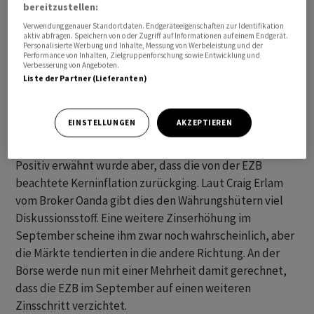
bereitzustellen:
Verwendung genauer Standortdaten. Endgeräteeigenschaften zur Identifikation
aktiv abfragen. Speichern von oder Zugriff auf Informationen auf einem Endgerät.
Personalisierte Werbung und Inhalte, Messung von Werbeleistung und der
Performance von Inhalten, Zielgruppenforschung sowie Entwicklung und
Verbesserung von Angeboten.
Liste der Partner (Lieferanten)
EINSTELLUNGEN
AKZEPTIEREN
Positiv erwähnt wurde aber, dass die von der EZB
beachtete Kerninflation zurückging. Laut Craig Erlam
vom Broker Oanda gibt dies den Währungshütern viel
Diskussionsstoff. Eine weitere Zinserhöhung im
September scheine ihm zwar noch wahrscheinlich, aber
die Märkte tendierten in die andere Richtung. An der
Börse werde nun mit einer Mehrheit damit gerechnet,
dass die EZB im September auf einen weiteren
Zinsschritt verzichtet.