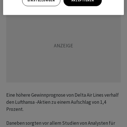
EINSTELLUNGEN
AKZEPTIEREN
Eine höhere Gewinnprognose von Delta Air Lines verhalf
den Lufthansa -Aktien zu einem Aufschlag von 1,4
Prozent.
Daneben sorgten vor allem Studien von Analysten für