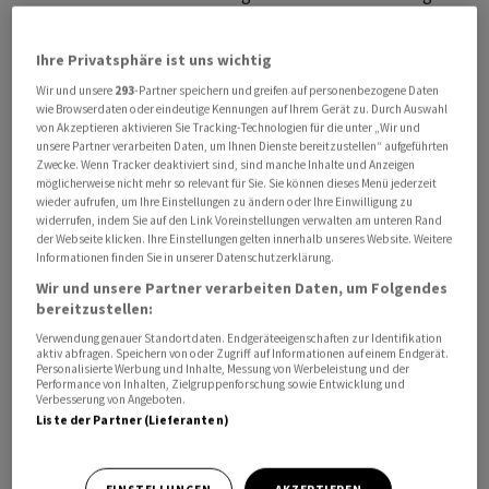
Folge eingetütet. "Die Anleger feiern das baldige Ende
des Zinserhöhungszyklus der US-Notenbank", schrieb
Ihre Privatsphäre ist uns wichtig
Analyst Jochen Stanzl vom Broker CMC Markets. Lässt
Wir und unsere
293
-Partner speichern und greifen auf personenbezogene Daten
die Teuerung in den USA nach, könnte die Fed die
wie Browserdaten oder eindeutige Kennungen auf Ihrem Gerät zu. Durch Auswahl
restriktive Geldpolitik wieder lockern. Auch die
von Akzeptieren aktivieren Sie Tracking-Technologien für die unter „Wir und
unsere Partner verarbeiten Daten, um Ihnen Dienste bereitzustellen“ aufgeführten
Erzeugerpreise stiegen im Juni weniger stark als
Zwecke. Wenn Tracker deaktiviert sind, sind manche Inhalte und Anzeigen
erwartet.
möglicherweise nicht mehr so relevant für Sie. Sie können dieses Menü jederzeit
wieder aufrufen, um Ihre Einstellungen zu ändern oder Ihre Einwilligung zu
widerrufen, indem Sie auf den Link Voreinstellungen verwalten am unteren Rand
Der MDax der mittelgrossen Titel stieg um 0,6 Prozent
der Webseite klicken. Ihre Einstellungen gelten innerhalb unseres Website. Weitere
Informationen finden Sie in unserer Datenschutzerklärung.
auf 28 117 Punkte. Der Eurozone-Leitindex EuroStoxx 50
Wir und unsere Partner verarbeiten Daten, um Folgendes
präsentierte sich ebenfalls freundlich.
bereitzustellen:
Verwendung genauer Standortdaten. Endgeräteeigenschaften zur Identifikation
Recht gelassen reagierten Börsianer auf eine
aktiv abfragen. Speichern von oder Zugriff auf Informationen auf einem Endgerät.
Personalisierte Werbung und Inhalte, Messung von Werbeleistung und der
Gewinnwarnung von BASF . Nach anfänglichen Verlusten
Performance von Inhalten, Zielgruppenforschung sowie Entwicklung und
drehte der Aktienkurs ins Plus. Nach zuletzt mehreren
Verbesserung von Angeboten.
Liste der Partner (Lieferanten)
Gewinnwarnungen im Chemiesektor seien die
gesenkten Jahresziele von BASF "überhaupt keine
Überraschung mehr", sagte ein Händler.