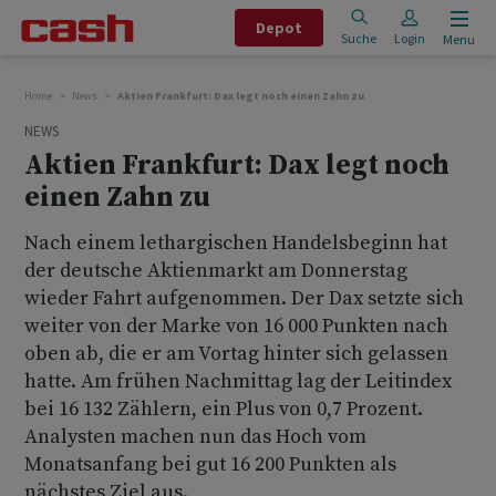
Depot
Suche
Login
Menu
Home
News
Aktien Frankfurt: Dax legt noch einen Zahn zu
NEWS
Aktien Frankfurt: Dax legt noch
einen Zahn zu
Nach einem lethargischen Handelsbeginn hat
der deutsche Aktienmarkt am Donnerstag
wieder Fahrt aufgenommen. Der Dax setzte sich
weiter von der Marke von 16 000 Punkten nach
oben ab, die er am Vortag hinter sich gelassen
hatte. Am frühen Nachmittag lag der Leitindex
bei 16 132 Zählern, ein Plus von 0,7 Prozent.
Analysten machen nun das Hoch vom
Monatsanfang bei gut 16 200 Punkten als
nächstes Ziel aus.