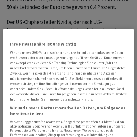
50 als Leitindex der Eurozone gewann 0,4 Prozent.
Der US-Chiphersteller Nvidia, der nach US-
Börsenschluss über die jüngste Geschäftsentwicklung
berichtet, gilt als Gradmesser für die in vielen Tech-
Ihre Privatsphäre ist uns wichtig
Werten steckende Fantasie rund ums Thema Künstliche
Intelligenz (KI). Für den Kapitalmarktstrategen Jürgen
Wir und unsere
293
-Partner speichern und greifen auf personenbezogene Daten
wie Browserdaten oder eindeutige Kennungen auf Ihrem Gerät zu. Durch Auswahl
Molnar vom Broker RoboMarktes sind die Nvidia-Zahlen
von Akzeptieren aktivieren Sie Tracking-Technologien für die unter „Wir und
entscheidend dafür, ob der Dax über 17 000 Punkten
unsere Partner verarbeiten Daten, um Ihnen Dienste bereitzustellen“ aufgeführten
Zwecke. Wenn Tracker deaktiviert sind, sind manche Inhalte und Anzeigen
bleiben wird oder nicht.
möglicherweise nicht mehr so relevant für Sie. Sie können dieses Menü jederzeit
wieder aufrufen, um Ihre Einstellungen zu ändern oder Ihre Einwilligung zu
widerrufen, indem Sie auf den Link Voreinstellungen verwalten am unteren Rand
Von den Experten der Dekabank hiess es, Nvidia
der Webseite klicken. Ihre Einstellungen gelten innerhalb unseres Website. Weitere
spiegele wie kein anderes Unternehmen die KI-
Informationen finden Sie in unserer Datenschutzerklärung.
Phantasie im Technologiesektor wider und
Wir und unsere Partner verarbeiten Daten, um Folgendes
entsprechend würden positive oder negative
bereitzustellen:
Überraschungen bei den Quartalszahlen die Stimmung
Verwendung genauer Standortdaten. Endgeräteeigenschaften zur Identifikation
aktiv abfragen. Speichern von oder Zugriff auf Informationen auf einem Endgerät.
in diesem für den Gesamtmarkt entscheidenden
Personalisierte Werbung und Inhalte, Messung von Werbeleistung und der
Performance von Inhalten, Zielgruppenforschung sowie Entwicklung und
Marktsegment insgesamt beeinflussen. Die auch in