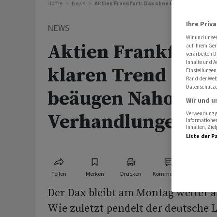
Home
News
Aktien Frankfurt: Dax ohne klaren Trend - 
Ihre Priv
NEWS
Wir und unse
Aktien Frankfurt:
auf Ihrem Ger
verarbeiten D
Inhalte und A
klaren Trend - Anl
Einstellungen
Rand der Webs
Datenschutze
beäugen Nahost-
Wir und u
Verhandlungen
Verwendung ge
Informationen
Inhalten, Zi
Liste der P
Teilen
Merken
Drucken
Kommentare
Der Dax bleibt am Montag weiter a
Wie zuletzt pendelt der deutsche 