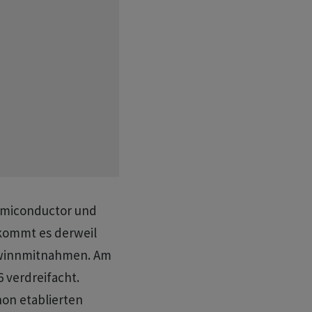
emiconductor und
c kommt es derweil
ewinnmitnahmen. Am
 verdreifacht.
hon etablierten