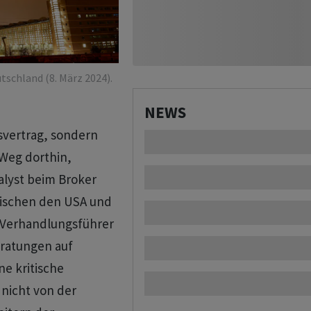
tschland (8. März 2024).
NEWS
svertrag, sondern
 Weg dorthin,
lyst beim Broker
wischen den USA und
r Verhandlungsführer
eratungen auf
e kritische
 nicht von der