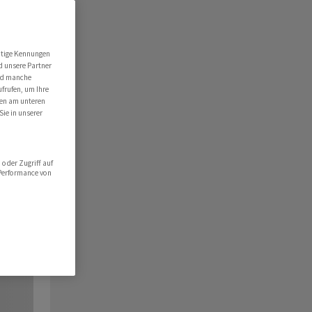
utige Kennungen
d unsere Partner
ind manche
ufrufen, um Ihre
ten am unteren
Sie in unserer
oder Zugriff auf
 Performance von