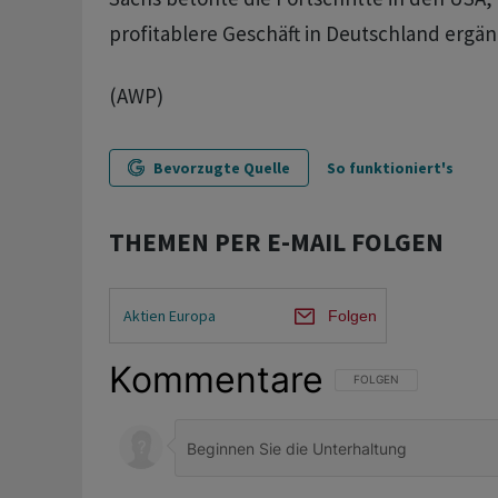
profitablere Geschäft in Deutschland ergän
(AWP)
Bevorzugte Quelle
So funktioniert's
THEMEN PER E-MAIL FOLGEN
Aktien Europa
Folgen
Kommentare
FOLGE DIESER UNTERHAL
FOLGEN