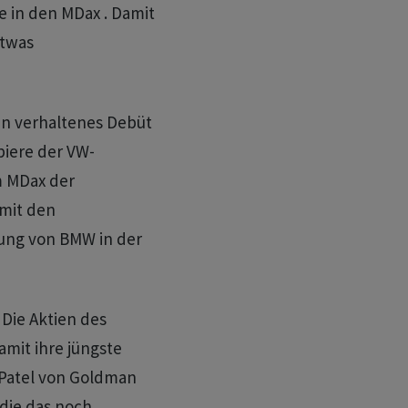
te in den MDax . Damit
etwas
ein verhaltenes Debüt
piere der VW-
im MDax der
amit den
ung von BMW in der
Die Aktien des
amit ihre jüngste
 Patel von Goldman
 die das noch