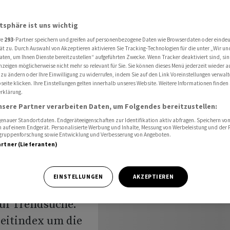
Anleger beäugen Nahost-Verhandlungen
atsphäre ist uns wichtig
re
293
-Partner speichern und greifen auf personenbezogene Daten wie Browserdaten oder einde
 Dax ohne
ät zu. Durch Auswahl von Akzeptieren aktivieren Sie Tracking-Technologien für die unter „Wir un
aten, um Ihnen Dienste bereitzustellen“ aufgeführten Zwecke. Wenn Tracker deaktiviert sind, s
nzeigen möglicherweise nicht mehr so relevant für Sie. Sie können dieses Menü jederzeit wieder a
eger
 zu ändern oder Ihre Einwilligung zu widerrufen, indem Sie auf den Link Voreinstellungen verwal
eite klicken. Ihre Einstellungen gelten innerhalb unseres Website. Weitere Informationen finden 
rklärung.
nsere Partner verarbeiten Daten, um Folgendes bereitzustellen:
nauer Standortdaten. Endgeräteeigenschaften zur Identifikation aktiv abfragen. Speichern von 
 auf einem Endgerät. Personalisierte Werbung und Inhalte, Messung von Werbeleistung und der
elgruppenforschung sowie Entwicklung und Verbesserung von Angeboten.
artner (Lieferanten)
EINSTELLUNGEN
AKZEPTIEREN
uf Trendsuche.
Leitindex um die