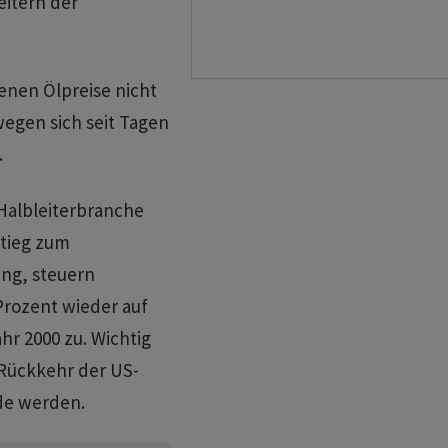
itern der
lenen Ölpreise nicht
wegen sich seit Tagen
.
Halbleiterbranche
tieg zum
ng, steuern
 Prozent wieder auf
hr 2000 zu. Wichtig
 Rückkehr der US-
de werden.