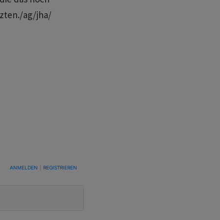
zten./ag/jha/
TUNG, UM BENACHRICHTIGT ZU WERDEN, WENN NEUE KOMMENTARE VERÖFFENTLICHT WE
ANMELDEN
|
REGISTRIEREN