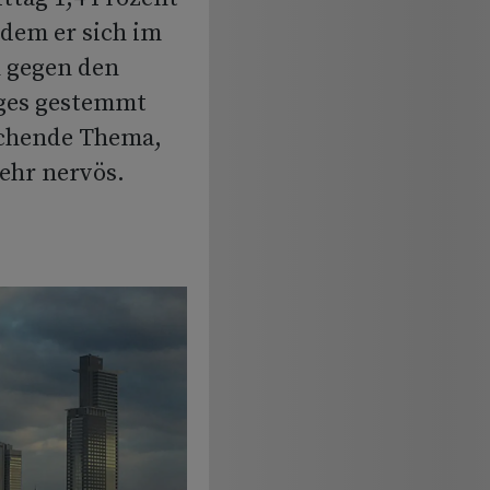
dem er sich im
 gegen den
eges gestemmt
rschende Thema,
sehr nervös.