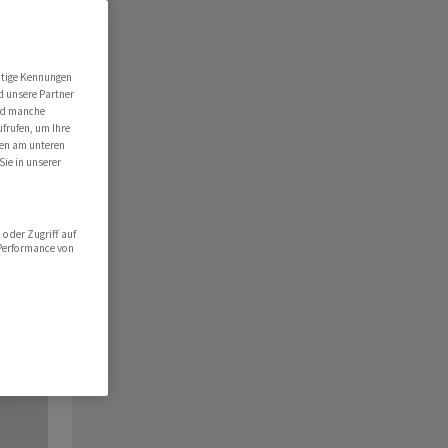
utige Kennungen
d unsere Partner
ind manche
ufrufen, um Ihre
ten am unteren
Sie in unserer
oder Zugriff auf
 Performance von