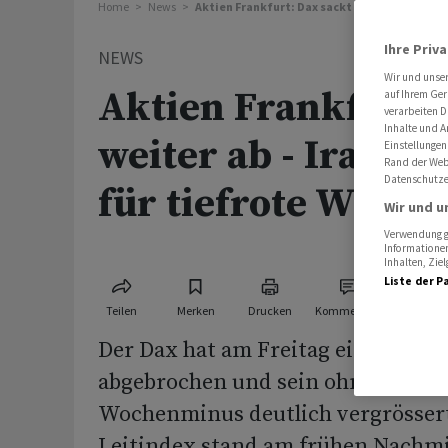
Home
News
Aktien Frankfurt: Dax sackt weiter ab - Iran-
Ihre Priv
NEWS
Wir und unse
Aktien Frankfurt: 
auf Ihrem Ger
verarbeiten D
Inhalte und A
weiter ab - Iran-Kr
Einstellungen
Rand der Webs
Datenschutze
für tiefrote Woche
Wir und u
Verwendung ge
Informationen
Inhalten, Zi
Liste der P
Teilen
Merken
Drucken
Kommentare
Der Dax hat am Freitag einen Erh
abgebrochen und sein ohnehin sch
Wochenminus deutlich vergrössert
Leitindex stand am frühen Nachmi