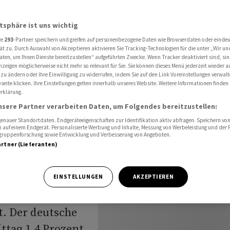
Krieg sorgt für tiefrote Woche
atsphäre ist uns wichtig
re
293
-Partner speichern und greifen auf personenbezogene Daten wie Browserdaten oder einde
Dax sackt
ät zu. Durch Auswahl von Akzeptieren aktivieren Sie Tracking-Technologien für die unter „Wir un
aten, um Ihnen Dienste bereitzustellen“ aufgeführten Zwecke. Wenn Tracker deaktiviert sind, s
nzeigen möglicherweise nicht mehr so relevant für Sie. Sie können dieses Menü jederzeit wieder a
ieg sorgt
 zu ändern oder Ihre Einwilligung zu widerrufen, indem Sie auf den Link Voreinstellungen verwal
eite klicken. Ihre Einstellungen gelten innerhalb unseres Website. Weitere Informationen finden 
rklärung.
nsere Partner verarbeiten Daten, um Folgendes bereitzustellen:
nauer Standortdaten. Endgeräteeigenschaften zur Identifikation aktiv abfragen. Speichern von 
 auf einem Endgerät. Personalisierte Werbung und Inhalte, Messung von Werbeleistung und der
elgruppenforschung sowie Entwicklung und Verbesserung von Angeboten.
artner (Lieferanten)
olungsversuch
EINSTELLUNGEN
AKZEPTIEREN
on deutliches
. Der deutsche
ttag 1,4 Prozent