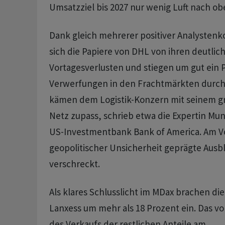
Umsatzziel bis 2027 nur wenig Luft nach ob
Dank gleich mehrerer positiver Analysten
sich die Papiere von DHL von ihren deutlic
Vortagesverlusten und stiegen um gut ein P
Verwerfungen in den Frachtmärkten durch 
kämen dem Logistik-Konzern mit seinem gr
Netz zupass, schrieb etwa die Expertin Mu
US-Investmentbank Bank of America. Am Vo
geopolitischer Unsicherheit geprägte Ausbl
verschreckt.
Als klares Schlusslicht im MDax brachen die
Lanxess um mehr als 18 Prozent ein. Das vo
des Verkaufs der restlichen Anteile am