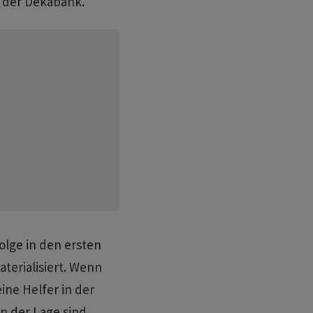
t der Dekabank.
olge in den ersten
aterialisiert. Wenn
eine Helfer in der
n der Lage sind,