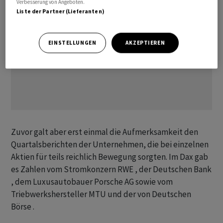
Verbesserung von Angeboten.
Liste der Partner (Lieferanten)
EINSTELLUNGEN
AKZEPTIEREN
Zuvor galt aber erst einmal die Aufmerksamkeit den
Quartalsberichten der Unternehmen, die bei einzelnen
Aktien für teils reichlich Bewegung sorgten. Im Dax gab
es Zahlen vom Stromkonzern RWE , der Deutschen Bank
, dem Luxusautobauer Porsche AG sowie vom
Triebwerkshersteller MTU und der von Deutschen
Börse .