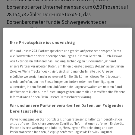
börsennotierter Unternehmen sank um 0,50 Prozent auf
28 154,78 Zähler. Der EuroStoxx 50 , das
Börsenbarometer für die Schwergewichte der
Eurozone, fiel um 1,5 Prozent.
Ihre Privatsphäre ist uns wichtig
Von der US-Notenbank am Abend und der EZB am
Donnerstag wird jeweils ein weiterer Zinsschritt nach
Wir und unsere
293
-Partner speichern und greifen auf personenbezogene Daten
wie Browserdaten oder eindeutige Kennungen auf Ihrem Gerät zu. Durch Auswahl
oben um 0,25 Prozentpunkte erwartet. Sie gelten als
von Akzeptieren aktivieren Sie Tracking-Technologien für die unter „Wir und
eingepreist am Markt. Daher werden vor allem die
unsere Partner verarbeiten Daten, um Ihnen Dienste bereitzustellen“ aufgeführten
Zwecke. Wenn Tracker deaktiviert sind, sind manche Inhalte und Anzeigen
Signale der Notenbanken im Fokus stehen, denn bei
möglicherweise nicht mehr so relevant für Sie. Sie können dieses Menü jederzeit
beiden dreht sich inzwischen alles um die Frage, ob das
wieder aufrufen, um Ihre Einstellungen zu ändern oder Ihre Einwilligung zu
widerrufen, indem Sie auf den Link Voreinstellungen verwalten am unteren Rand
Ende der Fahnenstange erreicht ist oder ob es noch
der Webseite klicken. Ihre Einstellungen gelten innerhalb unseres Website. Weitere
weitere Erhöhungen gibt. Mit klaren Antworten wird
Informationen finden Sie in unserer Datenschutzerklärung.
aber kaum gerechnet, sondern eher mit einem
Wir und unsere Partner verarbeiten Daten, um Folgendes
bereitzustellen:
Offenhalten aller Optionen.
Verwendung genauer Standortdaten. Endgeräteeigenschaften zur Identifikation
aktiv abfragen. Speichern von oder Zugriff auf Informationen auf einem Endgerät.
Personalisierte Werbung und Inhalte, Messung von Werbeleistung und der
Performance von Inhalten, Zielgruppenforschung sowie Entwicklung und