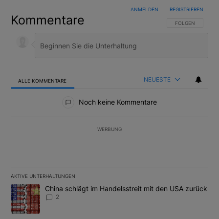
ANMELDEN
|
REGISTRIEREN
Kommentare
FOLGE DIESER U
FOLGEN
NEUESTE
ALLE KOMMENTARE
Alle Kommentare
Noch keine Kommentare
WERBUNG
AKTIVE UNTERHALTUNGEN
Das Folgende ist eine Liste der am meisten kommentierten Artikel
Ein Trendartikel mit dem Titel "China schlägt im Handelsstreit m
China schlägt im Handelsstreit mit den USA zurück
2