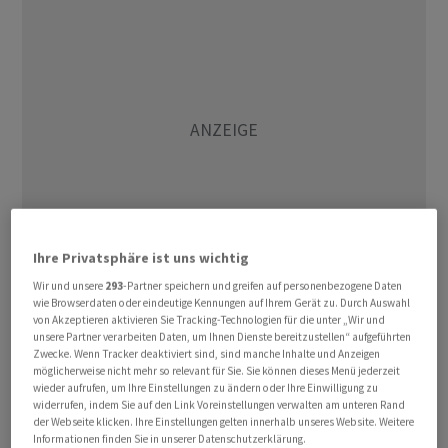
Ihre Privatsphäre ist uns wichtig
Wir und unsere
293
-Partner speichern und greifen auf personenbezogene Daten
wie Browserdaten oder eindeutige Kennungen auf Ihrem Gerät zu. Durch Auswahl
Der MDax , der Index der mittelgrossen Werte, erholte
von Akzeptieren aktivieren Sie Tracking-Technologien für die unter „Wir und
sich am Donnerstag mit plus 0,4 Prozent auf 31.652
unsere Partner verarbeiten Daten, um Ihnen Dienste bereitzustellen“ aufgeführten
Zwecke. Wenn Tracker deaktiviert sind, sind manche Inhalte und Anzeigen
Zähler.
möglicherweise nicht mehr so relevant für Sie. Sie können dieses Menü jederzeit
wieder aufrufen, um Ihre Einstellungen zu ändern oder Ihre Einwilligung zu
widerrufen, indem Sie auf den Link Voreinstellungen verwalten am unteren Rand
Neben Verlusten aufgrund einer eingetrübten
der Webseite klicken. Ihre Einstellungen gelten innerhalb unseres Website. Weitere
Stimmung für KI-Werte, die sich besonders in Asien
Informationen finden Sie in unserer Datenschutzerklärung.