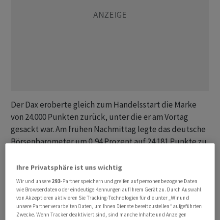
Der Dax eroberte gleich zum Handelsstart die Marke
von 24.000 Punkten zurück, unter die er am Vortag
gesackt war. Am frühen Nachmittag legte das deutsche
Börsenbarometer um 0,94 Prozent auf 24.181 Punkte zu
- bei allerdings «insgesamt dünnem Handelsvolumen»,
wie Marktexperte Andreas Lipkow vom Broker CMC
Ihre Privatsphäre ist uns wichtig
Markets anmerkte. Die Investoren trauten sich nicht
Wir und unsere
293
-Partner speichern und greifen auf personenbezogene Daten
wirklich aus der Deckung und warteten ab.
wie Browserdaten oder eindeutige Kennungen auf Ihrem Gerät zu. Durch Auswahl
von Akzeptieren aktivieren Sie Tracking-Technologien für die unter „Wir und
unsere Partner verarbeiten Daten, um Ihnen Dienste bereitzustellen“ aufgeführten
Anders hatte es noch in der vergangenen Woche
Zwecke. Wenn Tracker deaktiviert sind, sind manche Inhalte und Anzeigen