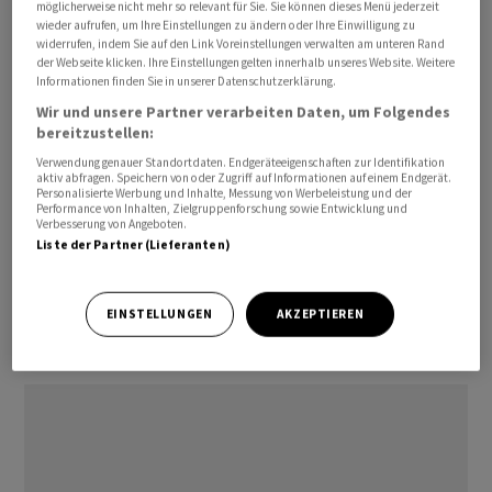
möglicherweise nicht mehr so relevant für Sie. Sie können dieses Menü jederzeit
ausgesehen. Da war der Dax - von wachsender
wieder aufrufen, um Ihre Einstellungen zu ändern oder Ihre Einwilligung zu
Zuversicht über eine Einigung zwischen den USA und
widerrufen, indem Sie auf den Link Voreinstellungen verwalten am unteren Rand
der Webseite klicken. Ihre Einstellungen gelten innerhalb unseres Website. Weitere
dem Iran getrieben etwas über 25.150 Punkte auf den
Informationen finden Sie in unserer Datenschutzerklärung.
höchsten Stand seit Kriegsbeginn geklettert. Mit
Wir und unsere Partner verarbeiten Daten, um Folgendes
wieder schwindenden Hoffnungen auf ein baldiges Ende
bereitzustellen:
des Konflikts hatten sich diese Erholungsgewinne
Verwendung genauer Standortdaten. Endgeräteeigenschaften zur Identifikation
jedoch rasch wieder aufgelöst.
aktiv abfragen. Speichern von oder Zugriff auf Informationen auf einem Endgerät.
Personalisierte Werbung und Inhalte, Messung von Werbeleistung und der
Performance von Inhalten, Zielgruppenforschung sowie Entwicklung und
Verbesserung von Angeboten.
Der MDax , der Index der mittelgrossen Werte, gewann
Liste der Partner (Lieferanten)
am Mittwochnachmittag 0,48 Prozent auf 31.160 Zähler,
und auch europaweit legten die Börsen überwiegend
zu. In den USA wird ein freundlicher Handelsstart an der
EINSTELLUNGEN
AKZEPTIEREN
technologielastigen Nasdaq-Börse erwartet.