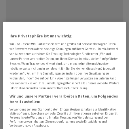
Ihre Privatsphäre ist uns wichtig
Im Iran-Krieg warten Anleger weiter auf eine Lösung, die
Wir und unsere
293
-Partner speichern und greifen auf personenbezogene Daten
Ölpreise bleiben auf hohem Niveau und im
wie Browserdaten oder eindeutige Kennungen auf Ihrem Gerät zu. Durch Auswahl
Technologiesektor prägen vor dem Wochenende
von Akzeptieren aktivieren Sie Tracking-Technologien für die unter „Wir und
unsere Partner verarbeiten Daten, um Ihnen Dienste bereitzustellen“ aufgeführten
Gewinnmitnahmen das Bild, insbesondere bei den stark
Zwecke. Wenn Tracker deaktiviert sind, sind manche Inhalte und Anzeigen
gelaufenen Halbleiterwerten. Zins- und
möglicherweise nicht mehr so relevant für Sie. Sie können dieses Menü jederzeit
wieder aufrufen, um Ihre Einstellungen zu ändern oder Ihre Einwilligung zu
Inflationssorgen nehmen zu und belasten die
widerrufen, indem Sie auf den Link Voreinstellungen verwalten am unteren Rand
Aktienmärkte. Letztlich hatten sich die Anleger wohl
der Webseite klicken. Ihre Einstellungen gelten innerhalb unseres Website. Weitere
Informationen finden Sie in unserer Datenschutzerklärung.
auch von dem Treffen zwischen dem chinesischen
Wir und unsere Partner verarbeiten Daten, um Folgendes
Staatschef Xi Jinping und dem US-Präsidenten Donald
bereitzustellen:
Trump in Peking mehr erwartet. Trump befindet sich
Verwendung genauer Standortdaten. Endgeräteeigenschaften zur Identifikation
inzwischen wieder auf der Rückreise.
aktiv abfragen. Speichern von oder Zugriff auf Informationen auf einem Endgerät.
Personalisierte Werbung und Inhalte, Messung von Werbeleistung und der
Performance von Inhalten, Zielgruppenforschung sowie Entwicklung und
Der MDax der mittelgrossen Werte sank am Freitag um
Verbesserung von Angeboten.