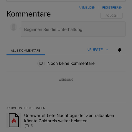
ANMELDEN
|
REGISTRIEREN
Kommentare
FOLGE DIESER U
FOLGEN
NEUESTE
ALLE KOMMENTARE
Alle Kommentare
Noch keine Kommentare
WERBUNG
AKTIVE UNTERHALTUNGEN
Das Folgende ist eine Liste der am meisten kommentierten Artikel
Ein Trendartikel mit dem Titel "Unerwartet tiefe Nachfrage der 
Unerwartet tiefe Nachfrage der Zentralbanken
könnte Goldpreis weiter belasten
5