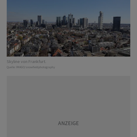
Skyline von Frankfurt.
Quelle:
IMAGO/snowfieldphotography