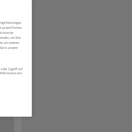
utige Kennungen
d unsere Partner
ind manche
ufrufen, um Ihre
ten am unteren
Sie in unserer
oder Zugriff auf
 Performance von