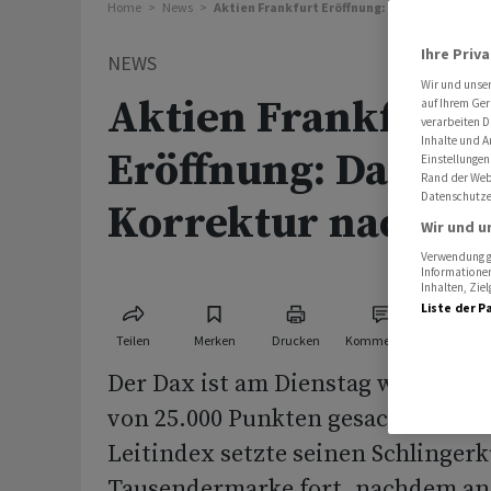
Home
News
Aktien Frankfurt Eröffnung: Dax folgt Asien
Ihre Priv
NEWS
Wir und unse
Aktien Frankfurt
auf Ihrem Ger
verarbeiten D
Inhalte und A
Eröffnung: Dax fol
Einstellungen
Rand der Webs
Datenschutze
Korrektur nach un
Wir und u
Verwendung ge
Informationen
Inhalten, Zi
Liste der P
Teilen
Merken
Drucken
Kommentare
Der Dax ist am Dienstag wieder un
von 25.000 Punkten gesackt. Der d
Leitindex setzte seinen Schlinger
Tausendermarke fort, nachdem an