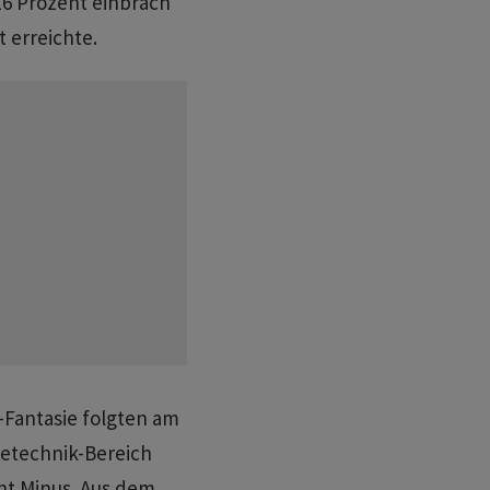
6 Prozent einbrach
 erreichte.
I-Fantasie folgten am
ietechnik-Bereich
ent Minus. Aus dem