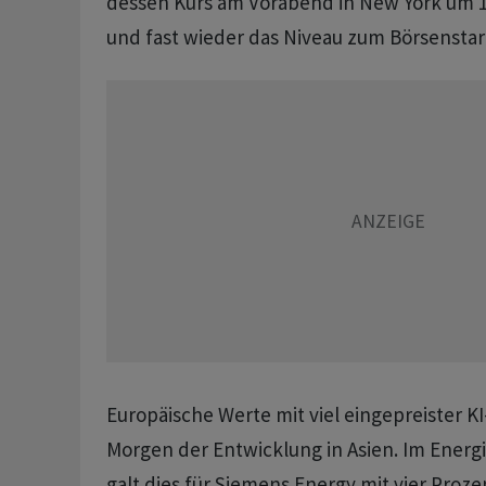
dessen Kurs am Vorabend in New York um 1
und fast wieder das Niveau zum Börsenstart
Europäische Werte mit viel eingepreister K
Morgen der Entwicklung in Asien. Im Energ
galt dies für Siemens Energy mit vier Proz