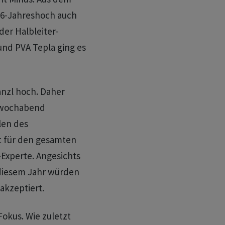
26-Jahreshoch auch
der Halbleiter-
und PVA Tepla ging es
anzl hoch. Daher
ttwochabend
len des
st für den gesamten
Experte. Angesichts
 diesem Jahr würden
akzeptiert.
okus. Wie zuletzt