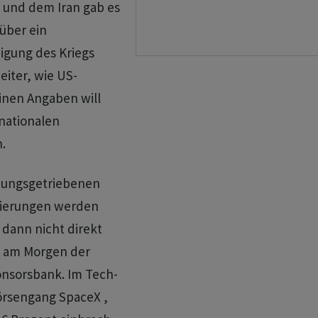
und dem Iran gab es
über ein
gung des Kriegs
iter, wie US-
inen Angaben will
rnationalen
.
mungsgetriebenen
tierungen werden
 dann nicht direkt
b am Morgen der
nsorsbank. Im Tech-
örsengang SpaceX ,