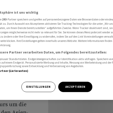
-Korrektur nach unten
atsphäre ist uns wichtig
re
293
-Partner speichern und greifen auf personenbezogene Daten wie Browserdaten oder einde
ät zu. Durch Auswahl von Akzeptieren aktivieren Sie Tracking-Technologien für die unter „Wir un
aten, um Ihnen Dienste bereitzustellen“ aufgeführten Zwecke. Wenn Tracker deaktiviert sind, s
nzeigen möglicherweise nicht mehr so relevant für Sie. Sie können dieses Menü jederzeit wieder a
gt Asien-
 zu ändern oder Ihre Einwilligung zu widerrufen, indem Sie auf den Link Voreinstellungen verwal
eite klicken. Ihre Einstellungen gelten innerhalb unseres Website. Weitere Informationen finden 
rklärung.
ten
nsere Partner verarbeiten Daten, um Folgendes bereitzustellen:
nauer Standortdaten. Endgeräteeigenschaften zur Identifikation aktiv abfragen. Speichern von 
 auf einem Endgerät. Personalisierte Werbung und Inhalte, Messung von Werbeleistung und der
elgruppenforschung sowie Entwicklung und Verbesserung von Angeboten.
artner (Lieferanten)
ter die Marke
EINSTELLUNGEN
AKZEPTIEREN
eutsche
kurs um die
 den Asien-