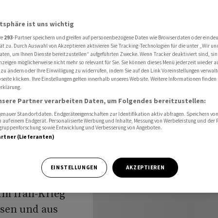
tive Signale zu Iran-Krieg
atsphäre ist uns wichtig
re
293
-Partner speichern und greifen auf personenbezogene Daten wie Browserdaten oder einde
ät zu. Durch Auswahl von Akzeptieren aktivieren Sie Tracking-Technologien für die unter „Wir un
aten, um Ihnen Dienste bereitzustellen“ aufgeführten Zwecke. Wenn Tracker deaktiviert sind, s
nzeigen möglicherweise nicht mehr so relevant für Sie. Sie können dieses Menü jederzeit wieder a
Plus -
 zu ändern oder Ihre Einwilligung zu widerrufen, indem Sie auf den Link Voreinstellungen verwal
eite klicken. Ihre Einstellungen gelten innerhalb unseres Website. Weitere Informationen finden 
rklärung.
 Iran-
nsere Partner verarbeiten Daten, um Folgendes bereitzustellen:
nauer Standortdaten. Endgeräteeigenschaften zur Identifikation aktiv abfragen. Speichern von 
 auf einem Endgerät. Personalisierte Werbung und Inhalte, Messung von Werbeleistung und der
elgruppenforschung sowie Entwicklung und Verbesserung von Angeboten.
artner (Lieferanten)
EINSTELLUNGEN
AKZEPTIEREN
im Iran-Krieg
sen und aus