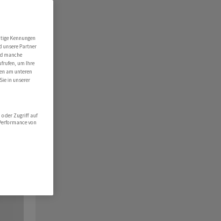
utige Kennungen
d unsere Partner
ind manche
ufrufen, um Ihre
ten am unteren
Sie in unserer
oder Zugriff auf
 Performance von