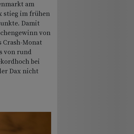
ienmarkt am
x stieg im frühen
Punkte. Damit
Wochengewinn von
ls Crash-Monat
us von rund
ekordhoch bei
der Dax nicht