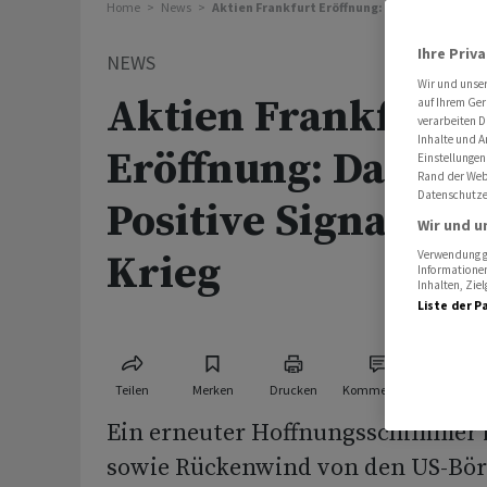
Home
News
Aktien Frankfurt Eröffnung: Dax im Plus - Posi
Ihre Priv
NEWS
Wir und unse
Aktien Frankfurt
auf Ihrem Ger
verarbeiten D
Inhalte und A
Eröffnung: Dax im 
Einstellungen
Rand der Webs
Datenschutze
Positive Signale zu
Wir und u
Krieg
Verwendung ge
Informationen
Inhalten, Zi
Liste der P
Teilen
Merken
Drucken
Kommentare
Ein erneuter Hoffnungsschimmer 
sowie Rückenwind von den US-Bör