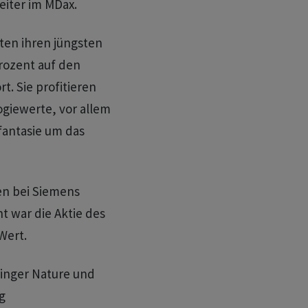
eiter im MDax.
zten ihren jüngsten
rozent auf den
t. Sie profitieren
giewerte, vor allem
fantasie um das
n bei Siemens
t war die Aktie des
Wert.
ringer Nature und
g