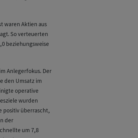
t waren Aktien aus
agt. So verteuerten
 2,0 beziehungsweise
im Anlegerfokus. Der
te den Umsatz im
nigte operative
resziele wurden
e positiv überrascht,
n der
chnellte um 7,8