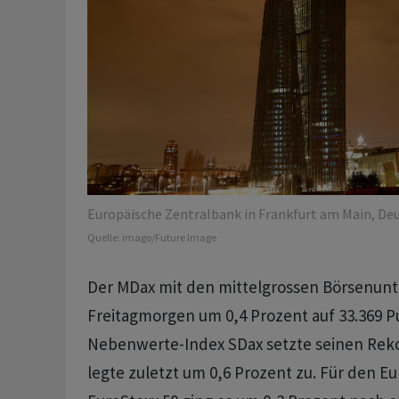
Europäische Zentralbank in Frankfurt am Main, Deu
Quelle:
imago/Future Image
Der MDax mit den mittelgrossen Börsenun
Freitagmorgen um 0,4 Prozent auf 33.369 P
Nebenwerte-Index SDax setzte seinen Reko
legte zuletzt um 0,6 Prozent zu. Für den E