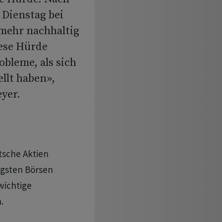
Dienstag bei
 mehr nachhaltig
iese Hürde
bleme, als sich
llt haben»,
yer.
tsche Aktien
tigsten Börsen
wichtige
.