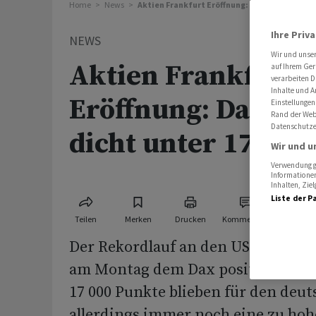
Home
News
Aktien Frankfurt Eröffnung: Dax klettert dic
Ihre Priv
NEWS
Wir und unse
Aktien Frankfurt
auf Ihrem Ger
verarbeiten D
Inhalte und A
Eröffnung: Dax kle
Einstellungen
Rand der Webs
Datenschutze
dicht unter 17000
Wir und u
Verwendung ge
Informationen
Inhalten, Zi
Liste der P
Teilen
Merken
Drucken
Kommentare
Der Rekordlauf an den US-Börsen v
am Montag dem Dax positive Impul
17 000 Punkte blieben für den deu
allerdings immer noch eine zu ho