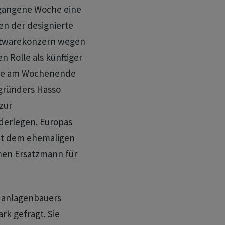
ergangene Woche eine
n der designierte
oftwarekonzern wegen
n Rolle als künftiger
wie am Wochenende
tgründers Hasso
zur
derlegen. Europas
mit dem ehemaligen
inen Ersatzmann für
danlagenbauers
rk gefragt. Sie