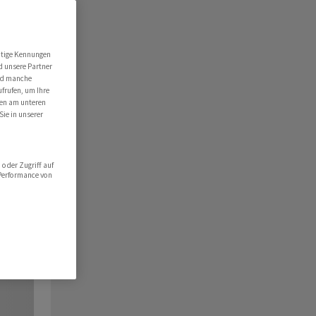
utige Kennungen
d unsere Partner
ind manche
ufrufen, um Ihre
ten am unteren
Sie in unserer
oder Zugriff auf
 Performance von