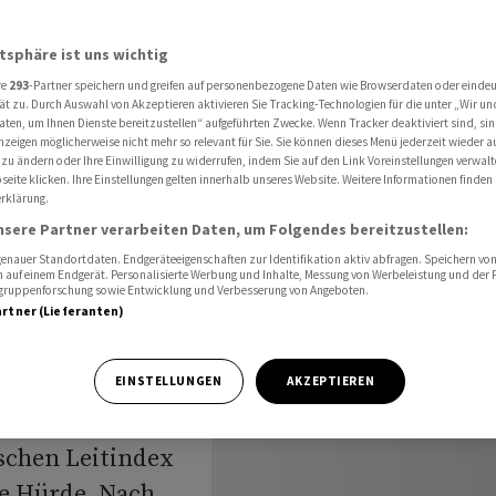
ht unter 17000 Punkte
atsphäre ist uns wichtig
re
293
-Partner speichern und greifen auf personenbezogene Daten wie Browserdaten oder einde
ät zu. Durch Auswahl von Akzeptieren aktivieren Sie Tracking-Technologien für die unter „Wir un
aten, um Ihnen Dienste bereitzustellen“ aufgeführten Zwecke. Wenn Tracker deaktiviert sind, s
nzeigen möglicherweise nicht mehr so relevant für Sie. Sie können dieses Menü jederzeit wieder a
ttert
 zu ändern oder Ihre Einwilligung zu widerrufen, indem Sie auf den Link Voreinstellungen verwal
eite klicken. Ihre Einstellungen gelten innerhalb unseres Website. Weitere Informationen finden 
rklärung.
 Punkte
nsere Partner verarbeiten Daten, um Folgendes bereitzustellen:
nauer Standortdaten. Endgeräteeigenschaften zur Identifikation aktiv abfragen. Speichern von 
 auf einem Endgerät. Personalisierte Werbung und Inhalte, Messung von Werbeleistung und der
elgruppenforschung sowie Entwicklung und Verbesserung von Angeboten.
artner (Lieferanten)
om Freitag hat
EINSTELLUNGEN
AKZEPTIEREN
se beschert. Die
tschen Leitindex
he Hürde. Nach