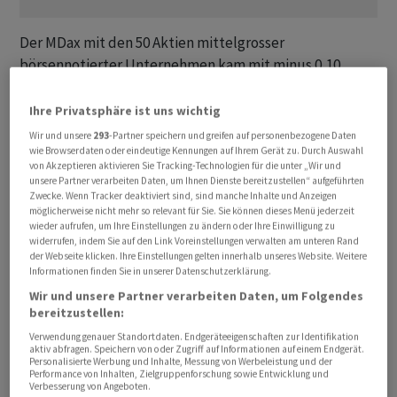
Der MDax mit den 50 Aktien mittelgrosser
börsennotierter Unternehmen kam mit minus 0,10
Prozent auf 28 268,90 Zähler kaum vom Fleck. Der
EuroStoxx 50 , das Börsenbarometer für die
Ihre Privatsphäre ist uns wichtig
Schwergewichte der Eurozone, sank zugleich um 0,57
Wir und unsere
293
-Partner speichern und greifen auf personenbezogene Daten
Prozent.
wie Browserdaten oder eindeutige Kennungen auf Ihrem Gerät zu. Durch Auswahl
von Akzeptieren aktivieren Sie Tracking-Technologien für die unter „Wir und
unsere Partner verarbeiten Daten, um Ihnen Dienste bereitzustellen“ aufgeführten
Vor den Zinsentscheidungen der US-Notenbank Fed an
Zwecke. Wenn Tracker deaktiviert sind, sind manche Inhalte und Anzeigen
möglicherweise nicht mehr so relevant für Sie. Sie können dieses Menü jederzeit
diesem Abend und der Europäischen Zentralbank (EZB)
wieder aufrufen, um Ihre Einstellungen zu ändern oder Ihre Einwilligung zu
am Donnerstagnachmittag, gilt vorerst die
widerrufen, indem Sie auf den Link Voreinstellungen verwalten am unteren Rand
der Webseite klicken. Ihre Einstellungen gelten innerhalb unseres Website. Weitere
Aufmerksamkeit einzelnen Unternehmen. Denn: die
Informationen finden Sie in unserer Datenschutzerklärung.
Berichtssaison nimmt Fahrt auf.
Wir und unsere Partner verarbeiten Daten, um Folgendes
bereitzustellen:
Von Fed und EZB wird unterdessen ein weiterer
Verwendung genauer Standortdaten. Endgeräteeigenschaften zur Identifikation
Zinsschritt nach oben um jeweils 0,25 Prozentpunkte
aktiv abfragen. Speichern von oder Zugriff auf Informationen auf einem Endgerät.
Personalisierte Werbung und Inhalte, Messung von Werbeleistung und der
erwartet. Er gilt als eingepreist am Markt. Daher werden
Performance von Inhalten, Zielgruppenforschung sowie Entwicklung und
Verbesserung von Angeboten.
wohl vor allem die Signale der Notenbanken im Fokus