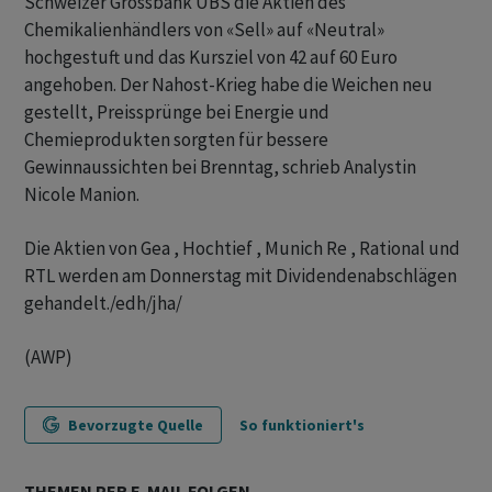
Schweizer Grossbank UBS die Aktien des
Chemikalienhändlers von «Sell» auf «Neutral»
hochgestuft und das Kursziel von 42 auf 60 Euro
angehoben. Der Nahost-Krieg habe die Weichen neu
gestellt, Preissprünge bei Energie und
Chemieprodukten sorgten für bessere
Gewinnaussichten bei Brenntag, schrieb Analystin
Nicole Manion.
Die Aktien von Gea , Hochtief , Munich Re , Rational und
RTL werden am Donnerstag mit Dividendenabschlägen
gehandelt./edh/jha/
(AWP)
Bevorzugte Quelle
So funktioniert's
THEMEN PER E-MAIL FOLGEN