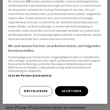
Wir und unsere
293
-Partner speichern und greifen auf personenbezogene Daten
wie Browserdaten oder eindeutige Kennungen auf Ihrem Gerät zu. Durch Auswahl
Grund für die moderate Erholung war, dass die Ölpreise
von Akzeptieren aktivieren Sie Tracking-Technologien für die unter „Wir und
unsere Partner verarbeiten Daten, um Ihnen Dienste bereitzustellen“ aufgeführten
aktuell etwas von ihrem Mehrjahreshoch
Zwecke. Wenn Tracker deaktiviert sind, sind manche Inhalte und Anzeigen
zurückgekommen sind. Rohöl der Nordseesorte Brent
möglicherweise nicht mehr so relevant für Sie. Sie können dieses Menü jederzeit
wieder aufrufen, um Ihre Einstellungen zu ändern oder Ihre Einwilligung zu
zur Lieferung im Juni war zunächst bis auf 126,41 US-
widerrufen, indem Sie auf den Link Voreinstellungen verwalten am unteren Rand
Dollar gestiegen. Das war der höchste Stand seit dem
der Webseite klicken. Ihre Einstellungen gelten innerhalb unseres Website. Weitere
Informationen finden Sie in unserer Datenschutzerklärung.
Jahr 2022. Zuletzt wurde Brent etwas darunter bei rund
Wir und unsere Partner verarbeiten Daten, um Folgendes
122 Dollar gehandelt.
bereitzustellen:
Verwendung genauer Standortdaten. Endgeräteeigenschaften zur Identifikation
Die Quartalsergebnisse von Alphabet , Amazon ,
aktiv abfragen. Speichern von oder Zugriff auf Informationen auf einem Endgerät.
Microsoft , Meta und Qualcomm am Mittwochabend
Personalisierte Werbung und Inhalte, Messung von Werbeleistung und der
Performance von Inhalten, Zielgruppenforschung sowie Entwicklung und
hätten die Investoren nicht vollends zufriedengestellt,
Verbesserung von Angeboten.
Liste der Partner (Lieferanten)
erklärte Analyst Andreas Lipkow von CMC Markets. «Das
ist insofern problematisch, als die Aktien dieser
Unternehmen die Stütze der jüngsten
EINSTELLUNGEN
AKZEPTIEREN
Aufwärtsbewegung am US-Markt waren.» Am
Donnerstag nach US-Börsenschluss veröffentlicht mit
dem iPhone-Produzenten Apple ein weiteres