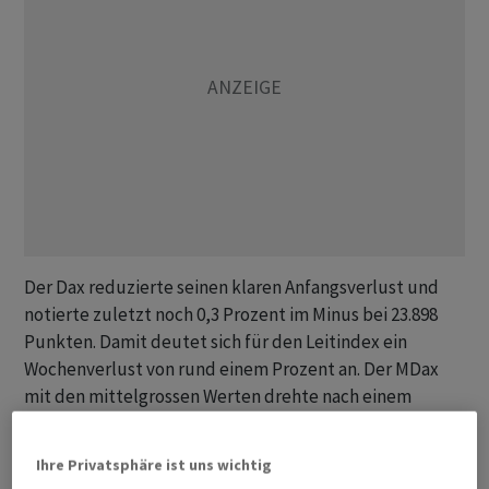
Der Dax reduzierte seinen klaren Anfangsverlust und
notierte zuletzt noch 0,3 Prozent im Minus bei 23.898
Punkten. Damit deutet sich für den Leitindex ein
Wochenverlust von rund einem Prozent an. Der MDax
mit den mittelgrossen Werten drehte nach einem
schwächeren Auftakt ins Plus und gewann zuletzt 0,4
Prozent auf 30.144 Zähler. Der Eurozonen-Leitindex
Ihre Privatsphäre ist uns wichtig
EuroStoxx 50 verlor 0,6 Prozent.