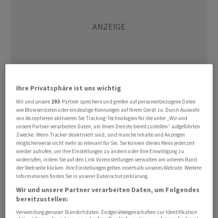
Ihre Privatsphäre ist uns wichtig
Wir und unsere
293
-Partner speichern und greifen auf personenbezogene Daten
wie Browserdaten oder eindeutige Kennungen auf Ihrem Gerät zu. Durch Auswahl
Der Dax zeigte sich gebremst, nachdem er am Vortag
von Akzeptieren aktivieren Sie Tracking-Technologien für die unter „Wir und
einen weiteren Schritt hin zur Marke von 25.000 Punkten
unsere Partner verarbeiten Daten, um Ihnen Dienste bereitzustellen“ aufgeführten
Zwecke. Wenn Tracker deaktiviert sind, sind manche Inhalte und Anzeigen
gemacht hatte. Gegen Ende der ersten Handelsstunde
möglicherweise nicht mehr so relevant für Sie. Sie können dieses Menü jederzeit
gab er um 0,1 Prozent auf 24.711 Punkte nach. Der MDax
wieder aufrufen, um Ihre Einstellungen zu ändern oder Ihre Einwilligung zu
widerrufen, indem Sie auf den Link Voreinstellungen verwalten am unteren Rand
mit den mittelgrossen deutschen Werten bewegte sich
der Webseite klicken. Ihre Einstellungen gelten innerhalb unseres Website. Weitere
mit 31.847 Punkten fast auf Vortagsniveau. Der
Informationen finden Sie in unserer Datenschutzerklärung.
Eurozonen-Leitindex EuroStoxx lag moderat im Minus.
Wir und unsere Partner verarbeiten Daten, um Folgendes
bereitzustellen:
Die verhaltene Kursentwicklung spiegelt auch
Verwendung genauer Standortdaten. Endgeräteeigenschaften zur Identifikation