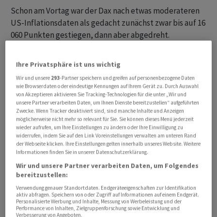
Schon am Vortag war der Dax nach etwas moderateren
US-Inflationsdaten als gedacht zunächst zwar bis auf 16
060 Punkten gestiegen, dann aber abgedreht.
Steigende Anleiherenditen hätten Aktien den Schwung
genommen, hiess es von der Commerzbank. Die
Ihre Privatsphäre ist uns wichtig
psychologisch wichtige Marke von 16 000 Punkten bleibt
Wir und unsere
293
-Partner speichern und greifen auf personenbezogene Daten
damit erst einmal eine zu hohe Hürde für den Dax, der
wie Browserdaten oder eindeutige Kennungen auf Ihrem Gerät zu. Durch Auswahl
Anfang vergangener Woche noch einen Rekord von 16
von Akzeptieren aktivieren Sie Tracking-Technologien für die unter „Wir und
unsere Partner verarbeiten Daten, um Ihnen Dienste bereitzustellen“ aufgeführten
528 Punkten erreicht hatte.
Zwecke. Wenn Tracker deaktiviert sind, sind manche Inhalte und Anzeigen
möglicherweise nicht mehr so relevant für Sie. Sie können dieses Menü jederzeit
wieder aufrufen, um Ihre Einstellungen zu ändern oder Ihre Einwilligung zu
Nach den US-Inflationszahlen hielten sich die
widerrufen, indem Sie auf den Link Voreinstellungen verwalten am unteren Rand
Markterwartungen für eine weitere Zinserhöhung durch
der Webseite klicken. Ihre Einstellungen gelten innerhalb unseres Website. Weitere
Informationen finden Sie in unserer Datenschutzerklärung.
die US-Notenbank Fed unverändert bei einer
Wir und unsere Partner verarbeiten Daten, um Folgendes
Wahrscheinlichkeit von etwa 30 Prozent, erklären die
bereitzustellen:
Experten der Dekabank in einem Morgenkommentar.
Verwendung genauer Standortdaten. Endgeräteeigenschaften zur Identifikation
aktiv abfragen. Speichern von oder Zugriff auf Informationen auf einem Endgerät.
Personalisierte Werbung und Inhalte, Messung von Werbeleistung und der
Performance von Inhalten, Zielgruppenforschung sowie Entwicklung und
Verbesserung von Angeboten.