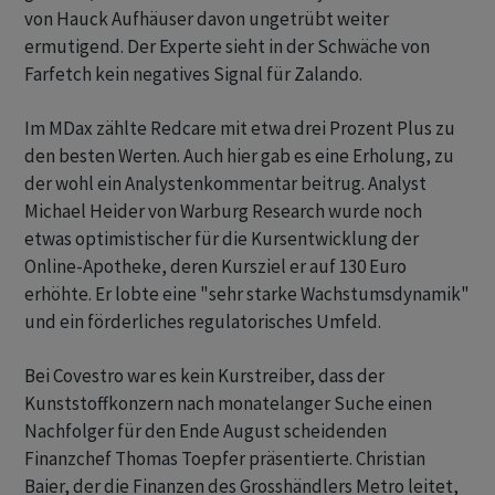
von Hauck Aufhäuser davon ungetrübt weiter
ermutigend. Der Experte sieht in der Schwäche von
Farfetch kein negatives Signal für Zalando.
Im MDax zählte Redcare mit etwa drei Prozent Plus zu
den besten Werten. Auch hier gab es eine Erholung, zu
der wohl ein Analystenkommentar beitrug. Analyst
Michael Heider von Warburg Research wurde noch
etwas optimistischer für die Kursentwicklung der
Online-Apotheke, deren Kursziel er auf 130 Euro
erhöhte. Er lobte eine "sehr starke Wachstumsdynamik"
und ein förderliches regulatorisches Umfeld.
Bei Covestro war es kein Kurstreiber, dass der
Kunststoffkonzern nach monatelanger Suche einen
Nachfolger für den Ende August scheidenden
Finanzchef Thomas Toepfer präsentierte. Christian
Baier, der die Finanzen des Grosshändlers Metro leitet,