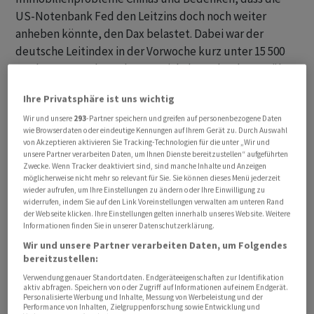
US-Notenbank Fed den Leitzins doch noch weiter
anheben könnte, den Dax belastet. Dabei war der
deutsche Leitindex in der Vorwoche kurz unter 15 500
Punkte gerutscht, er konnte sich dann aber knapp über
dem Tief von Anfang Juli fangen. Sollte der Dax diese
Ihre Privatsphäre ist uns wichtig
Umkehr am Montag bestätigen, würde sich das
Wir und unsere
293
-Partner speichern und greifen auf personenbezogene Daten
kurzfristige Bild erst einmal wieder verbessern, erklärte
wie Browserdaten oder eindeutige Kennungen auf Ihrem Gerät zu. Durch Auswahl
Marktexperte Christoph Geyer. Doch die Lage dürfte
von Akzeptieren aktivieren Sie Tracking-Technologien für die unter „Wir und
"weiter angespannt bleiben".
unsere Partner verarbeiten Daten, um Ihnen Dienste bereitzustellen“ aufgeführten
Zwecke. Wenn Tracker deaktiviert sind, sind manche Inhalte und Anzeigen
möglicherweise nicht mehr so relevant für Sie. Sie können dieses Menü jederzeit
Im Fokus standen am Montag Zinssenkungen
wieder aufrufen, um Ihre Einstellungen zu ändern oder Ihre Einwilligung zu
widerrufen, indem Sie auf den Link Voreinstellungen verwalten am unteren Rand
chinesischer Banken, die in der Summe enttäuschten.
der Webseite klicken. Ihre Einstellungen gelten innerhalb unseres Website. Weitere
Die Anleger schauen bereits gespannt auf das
Informationen finden Sie in unserer Datenschutzerklärung.
Notenbanktreffen in Jackson Hole, das ab Donnerstag
Wir und unsere Partner verarbeiten Daten, um Folgendes
bereitzustellen:
stattfindet. Laut der Helaba warten sie auf Signale zur
weiteren Entwicklung der Geldpolitik. Nach wie vor sei
Verwendung genauer Standortdaten. Endgeräteeigenschaften zur Identifikation
aktiv abfragen. Speichern von oder Zugriff auf Informationen auf einem Endgerät.
die Mehrheit davon überzeugt, dass die bisherigen
Personalisierte Werbung und Inhalte, Messung von Werbeleistung und der
Performance von Inhalten, Zielgruppenforschung sowie Entwicklung und
Zinserhöhungen der US-Notenbank Fed ausreichen.