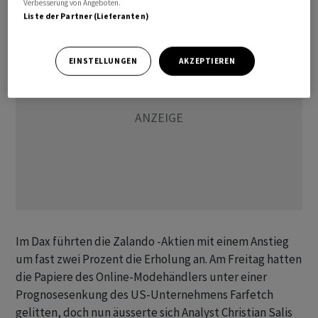
Verbesserung von Angeboten.
Liste der Partner (Lieferanten)
EINSTELLUNGEN
AKZEPTIEREN
Im Dax führten die Zalando -Aktien mit einem Anstieg
um fast zwei Prozent die Erholung an. Am Freitag hatten
die Papiere des Online-Modehändlers unter einer
Prognosesenkung des US-Unternehmens Farfetch
gelitten, doch nun äusserte sich Analyst Christian Salis