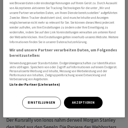
wie Browserdaten oder eindeutige Kennungen auf Ihrem Gerät zu. Durch Auswahl
einen Höchststand erreicht hatte. Eine erste
von Akzeptieren aktivieren Sie Tracking-Technologien für die unter „Wir und
Orientierungsmarke nach unten bietet das
unsere Partner verarbeiten Daten, um Ihnen Dienste bereitzustellen“ aufgeführten
Zwecke. Wenn Tracker deaktiviert sind, sind manche Inhalte und Anzeigen
Korrekturtief vom Freitag bei 18 515 Punkten.
möglicherweise nicht mehr so relevant für Sie. Sie können dieses Menü jederzeit
wieder aufrufen, um Ihre Einstellungen zu ändern oder Ihre Einwilligung zu
widerrufen, indem Sie auf den Link Voreinstellungen verwalten am unteren Rand
Der MDax der mittelgrossen Werte kletterte am
der Webseite klicken. Ihre Einstellungen gelten innerhalb unseres Website. Weitere
Montagmorgen um 0,4 Prozent auf 27 230 Punkte. Für
Informationen finden Sie in unserer Datenschutzerklärung.
den EuroStoxx 50 , das Leitbarometer der Eurozone,
Wir und unsere Partner verarbeiten Daten, um Folgendes
bereitzustellen:
ging es 0,1 Prozent aufwärts.
Verwendung genauer Standortdaten. Endgeräteeigenschaften zur Identifikation
aktiv abfragen. Speichern von oder Zugriff auf Informationen auf einem Endgerät.
Unternehmensseitig war es sehr ruhig. An der Spitze des
Personalisierte Werbung und Inhalte, Messung von Werbeleistung und der
Performance von Inhalten, Zielgruppenforschung sowie Entwicklung und
Dax setzten Siemens Energy ihren Erholungskurs mit
Verbesserung von Angeboten.
einem neuen Höchststand seit 2021 fort. Im laufenden
Liste der Partner (Lieferanten)
Jahr haben sich die Papiere der Münchner mehr als
verdoppelt und spielen auch damit die erste Geige im
EINSTELLUNGEN
AKZEPTIEREN
Leitindex.
Der Kursrally von Ionos nahm derweil Morgan Stanley
den Wind aus den Segeln. Die Papiere des Webhosters