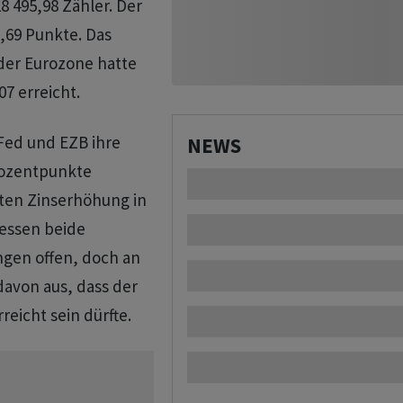
8 495,98 Zähler. Der
,69 Punkte. Das
der Eurozone hatte
7 erreicht.
Fed und EZB ihre
NEWS
rozentpunkte
ten Zinserhöhung in
iessen beide
ngen offen, doch an
von aus, dass der
eicht sein dürfte.