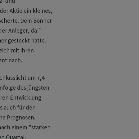
z- und
er Aktie ein kleines,
scherte. Dem Bonner
er Anleger, da T-
er gesteckt hatte.
eich mit ihren
ent nach.
chlusslicht um 7,4
infolge des jüngsten
eren Entwicklung
s auch für den
ne Prognosen.
nach einem "starken
en Quartal.