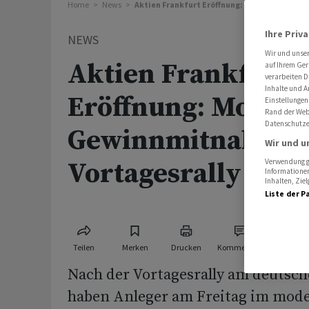
Home
News
Aktien Frankfurt Eröffnung: Moderate Gewi
Ihre Priv
NEWS
Wir und unse
Aktien Frankfurt
auf Ihrem Ger
verarbeiten D
Inhalte und A
Eröffnung: Modera
Einstellungen
Rand der Webs
Datenschutze
Gewinnmitnahmen
Wir und u
Vortagesrally
Verwendung ge
Informationen
Inhalten, Zi
Liste der P
Teilen
Merken
Drucken
Kommentare
Nach der Vortagesrally am deutsc
haben Anleger am Freitag im mod