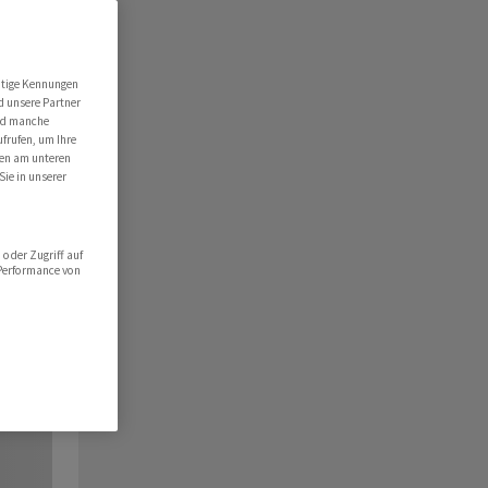
utige Kennungen
d unsere Partner
ind manche
ufrufen, um Ihre
ten am unteren
Sie in unserer
oder Zugriff auf
 Performance von