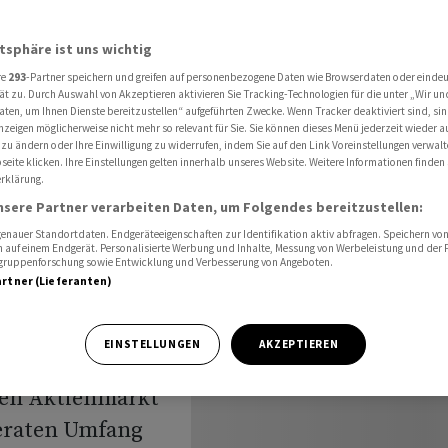
nnmitnahmen nach Vortagesrally
atsphäre ist uns wichtig
re
293
-Partner speichern und greifen auf personenbezogene Daten wie Browserdaten oder einde
ät zu. Durch Auswahl von Akzeptieren aktivieren Sie Tracking-Technologien für die unter „Wir un
aten, um Ihnen Dienste bereitzustellen“ aufgeführten Zwecke. Wenn Tracker deaktiviert sind, s
nzeigen möglicherweise nicht mehr so relevant für Sie. Sie können dieses Menü jederzeit wieder a
te
 zu ändern oder Ihre Einwilligung zu widerrufen, indem Sie auf den Link Voreinstellungen verwal
eite klicken. Ihre Einstellungen gelten innerhalb unseres Website. Weitere Informationen finden 
rklärung.
 nach
nsere Partner verarbeiten Daten, um Folgendes bereitzustellen:
nauer Standortdaten. Endgeräteeigenschaften zur Identifikation aktiv abfragen. Speichern von 
 auf einem Endgerät. Personalisierte Werbung und Inhalte, Messung von Werbeleistung und der
elgruppenforschung sowie Entwicklung und Verbesserung von Angeboten.
artner (Lieferanten)
EINSTELLUNGEN
AKZEPTIEREN
hen Aktienmarkt
eraten Umfang