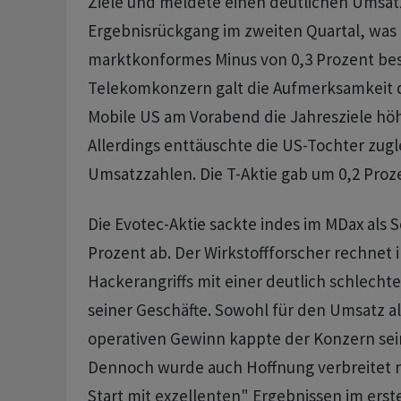
Ziele und meldete einen deutlichen Umsat
Ergebnisrückgang im zweiten Quartal, was d
marktkonformes Minus von 0,3 Prozent be
Telekomkonzern galt die Aufmerksamkeit d
Mobile US am Vorabend die Jahresziele höh
Allerdings enttäuschte die US-Tochter zugl
Umsatzzahlen. Die T-Aktie gab um 0,2 Proz
Die Evotec-Aktie sackte indes im MDax als S
Prozent ab. Der Wirkstoffforscher rechnet 
Hackerangriffs mit einer deutlich schlecht
seiner Geschäfte. Sowohl für den Umsatz al
operativen Gewinn kappte der Konzern sei
Dennoch wurde auch Hoffnung verbreitet 
Start mit exzellenten" Ergebnissen im erst