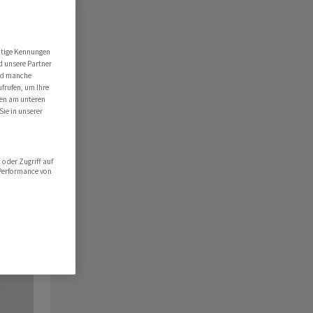
utige Kennungen
d unsere Partner
ind manche
ufrufen, um Ihre
ten am unteren
Sie in unserer
oder Zugriff auf
 Performance von