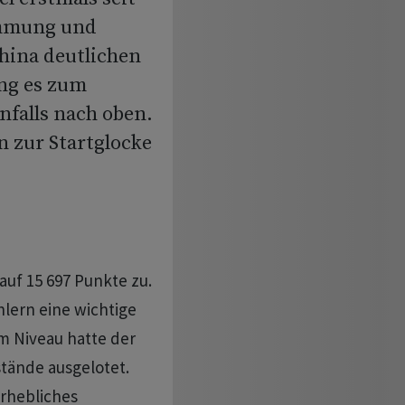
timmung und
hina deutlichen
ing es zum
falls nach oben.
n zur Startglocke
auf 15 697 Punkte zu.
hlern eine wichtige
m Niveau hatte der
tände ausgelotet.
erhebliches