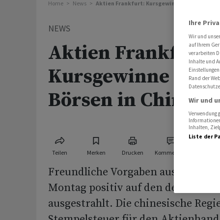
Home
News
Aktien Frankfurt: Kursgewinne dank starker 
Ihre Priv
NEWS
Wir und unse
Aktien Frankfurt:
auf Ihrem Ger
verarbeiten D
Inhalte und A
Kursgewinne dank
Einstellungen
Rand der Webs
Datenschutze
Börsen in China
Wir und u
Verwendung ge
Informationen
Inhalten, Zi
Liste der P
Teilen
Merken
Drucken
Kommentare
Freundliche Vorgaben aus Fernost
Montag positiv auf den deutschen
ausgestrahlt. Die chinesische Regi
Stempelsteuer für den Aktienhande