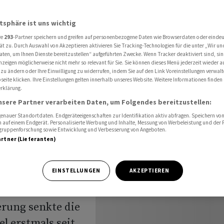
Börsen in China
atsphäre ist uns wichtig
re
293
-Partner speichern und greifen auf personenbezogene Daten wie Browserdaten oder einde
ät zu. Durch Auswahl von Akzeptieren aktivieren Sie Tracking-Technologien für die unter „Wir un
aten, um Ihnen Dienste bereitzustellen“ aufgeführten Zwecke. Wenn Tracker deaktiviert sind, s
nzeigen möglicherweise nicht mehr so relevant für Sie. Sie können dieses Menü jederzeit wieder a
 starker
 zu ändern oder Ihre Einwilligung zu widerrufen, indem Sie auf den Link Voreinstellungen verwal
eite klicken. Ihre Einstellungen gelten innerhalb unseres Website. Weitere Informationen finden 
rklärung.
nsere Partner verarbeiten Daten, um Folgendes bereitzustellen:
nauer Standortdaten. Endgeräteeigenschaften zur Identifikation aktiv abfragen. Speichern von 
 auf einem Endgerät. Personalisierte Werbung und Inhalte, Messung von Werbeleistung und der
elgruppenforschung sowie Entwicklung und Verbesserung von Angeboten.
artner (Lieferanten)
EINSTELLUNGEN
AKZEPTIEREN
 haben am
 Aktienmarkt
erung senkte die
l erstmals seit