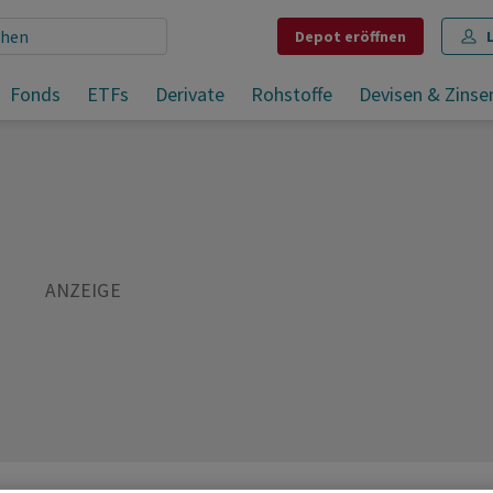
Depot
eröffnen
Aktien Frankfurt: Kursgewinne dank starker Börsen in China
Fonds
ETFs
Derivate
Rohstoffe
Devisen & Zinse
Teilen
Merken
Drucken
Kommentare