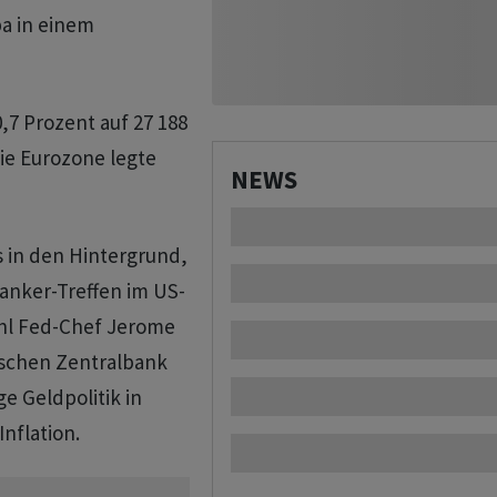
a in einem
,7 Prozent auf 27 188
die Eurozone legte
NEWS
 in den Hintergrund,
anker-Treffen im US-
hl Fed-Chef Jerome
äischen Zentralbank
ge Geldpolitik in
nflation.