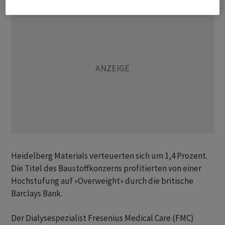
Heidelberg Materials verteuerten sich um 1,4 Prozent.
Die Titel des Baustoffkonzerns profitierten von einer
Hochstufung auf «Overweight» durch die britische
Barclays Bank.
Der Dialysespezialist Fresenius Medical Care (FMC)