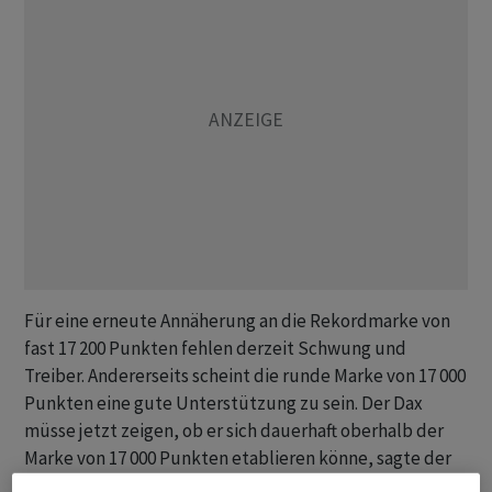
Für eine erneute Annäherung an die Rekordmarke von
fast 17 200 Punkten fehlen derzeit Schwung und
Treiber. Andererseits scheint die runde Marke von 17 000
Punkten eine gute Unterstützung zu sein. Der Dax
müsse jetzt zeigen, ob er sich dauerhaft oberhalb der
Marke von 17 000 Punkten etablieren könne, sagte der
Portfolio-Manager Thomas Altmann vom