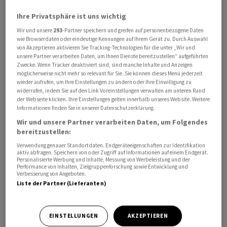
Vermögensverwalter QC Partners. Wichtig sei, dass keine
Ihre Privatsphäre ist uns wichtig
Gewinnmitnahmen im grossen Stil einsetzten.
Wir und unsere
293
-Partner speichern und greifen auf personenbezogene Daten
wie Browserdaten oder eindeutige Kennungen auf Ihrem Gerät zu. Durch Auswahl
Für den MDax der mittelgrossen Werte ging es zuletzt
von Akzeptieren aktivieren Sie Tracking-Technologien für die unter „Wir und
unsere Partner verarbeiten Daten, um Ihnen Dienste bereitzustellen“ aufgeführten
um 0,59 Prozent auf 25 861,98 Punkte nach unten. Der
Zwecke. Wenn Tracker deaktiviert sind, sind manche Inhalte und Anzeigen
EuroStoxx 50 notierte prozentual unverändert.
möglicherweise nicht mehr so relevant für Sie. Sie können dieses Menü jederzeit
wieder aufrufen, um Ihre Einstellungen zu ändern oder Ihre Einwilligung zu
widerrufen, indem Sie auf den Link Voreinstellungen verwalten am unteren Rand
Im Dax waren sich die Anleger von Bayer nicht klar
der Webseite klicken. Ihre Einstellungen gelten innerhalb unseres Website. Weitere
Informationen finden Sie in unserer Datenschutzerklärung.
darüber, ob die vom Pharma- und Agrarchemiekonzern
Bayer zusammengestrichene Dividende positiv oder
Wir und unsere Partner verarbeiten Daten, um Folgendes
bereitzustellen:
negativ zu sehen ist. Der Kurs schwankte deutlich,
Verwendung genauer Standortdaten. Endgeräteeigenschaften zur Identifikation
zuletzt legte er um 0,7 Prozent zu. Die Einschnitte
aktiv abfragen. Speichern von oder Zugriff auf Informationen auf einem Endgerät.
stünden im Zusammenhang mit dem Schuldenstand,
Personalisierte Werbung und Inhalte, Messung von Werbeleistung und der
Performance von Inhalten, Zielgruppenforschung sowie Entwicklung und
den hohen Zinsen und einer angespannten Situation
Verbesserung von Angeboten.
Liste der Partner (Lieferanten)
beim freien Finanzmittelfluss. Analysten werten den
Schritt als Notwendigkeit, um die Bilanzprobleme in
den Griff zu bekommen.
EINSTELLUNGEN
AKZEPTIEREN