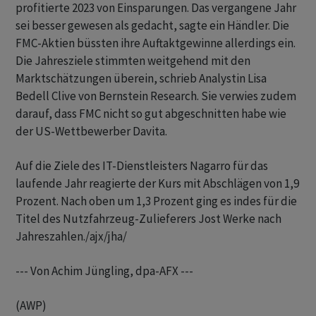
profitierte 2023 von Einsparungen. Das vergangene Jahr
sei besser gewesen als gedacht, sagte ein Händler. Die
FMC-Aktien büssten ihre Auftaktgewinne allerdings ein.
Die Jahresziele stimmten weitgehend mit den
Marktschätzungen überein, schrieb Analystin Lisa
Bedell Clive von Bernstein Research. Sie verwies zudem
darauf, dass FMC nicht so gut abgeschnitten habe wie
der US-Wettbewerber Davita.
Auf die Ziele des IT-Dienstleisters Nagarro für das
laufende Jahr reagierte der Kurs mit Abschlägen von 1,9
Prozent. Nach oben um 1,3 Prozent ging es indes für die
Titel des Nutzfahrzeug-Zulieferers Jost Werke nach
Jahreszahlen./ajx/jha/
--- Von Achim Jüngling, dpa-AFX ---
(AWP)