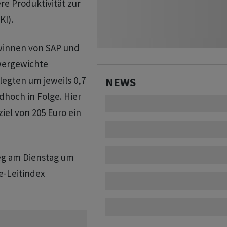
re Produktivität zur
KI).
winnen von SAP und
hwergewichte
egten um jeweils 0,7
NEWS
dhoch in Folge. Hier
el von 205 Euro ein
ieg am Dienstag um
e-Leitindex