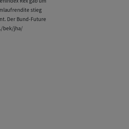
tenindex Rex gab um
mlaufrendite stieg
nt. Der Bund-Future
./bek/jha/