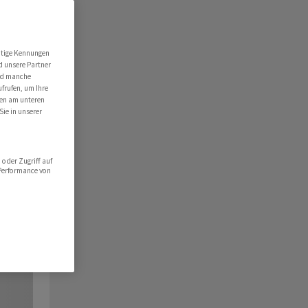
utige Kennungen
d unsere Partner
ind manche
ufrufen, um Ihre
ten am unteren
Sie in unserer
oder Zugriff auf
 Performance von