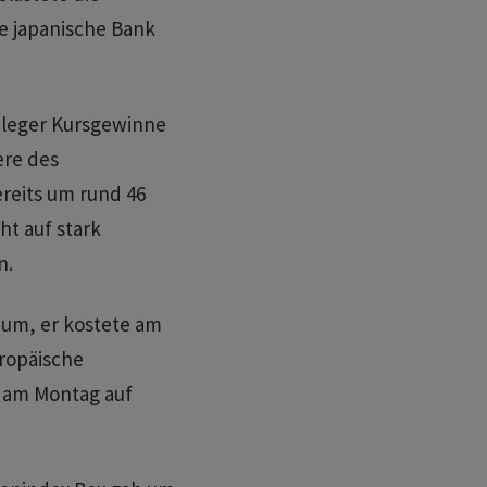
e japanische Bank
nleger Kursgewinne
ere des
reits um rund 46
ht auf stark
n.
um, er kostete am
uropäische
 am Montag auf