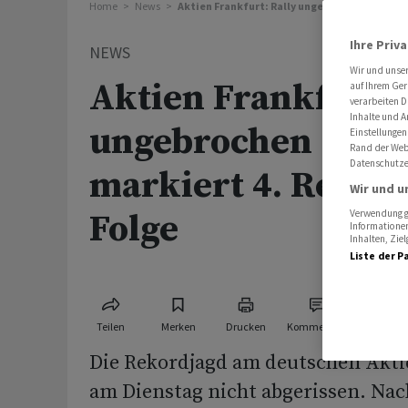
Home
News
Aktien Frankfurt: Rally ungebrochen - Dax ma
Ihre Priv
NEWS
Wir und unse
Aktien Frankfurt: 
auf Ihrem Ger
verarbeiten D
Inhalte und A
ungebrochen - Dax
Einstellungen
Rand der Webs
Datenschutze
markiert 4. Rekor
Wir und u
Folge
Verwendung ge
Informationen
Inhalten, Zi
Liste der P
Teilen
Merken
Drucken
Kommentare
Die Rekordjagd am deutschen Akti
am Dienstag nicht abgerissen. Na