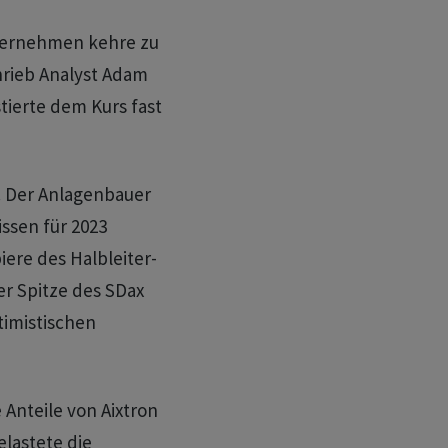
ternehmen kehre zu
hrieb Analyst Adam
tierte dem Kurs fast
t. Der Anlagenbauer
issen für 2023
ere des Halbleiter-
er Spitze des SDax
timistischen
 Anteile von Aixtron
elastete die