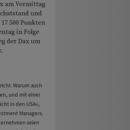
ax am Vormittag
öchststand und
n 17 500 Punkten
entag in Folge
ieg der Dax um
r.
eicht. Warum auch
gen, und mit einer
icht in den USA»,
vestment Managers.
nternehmen seien