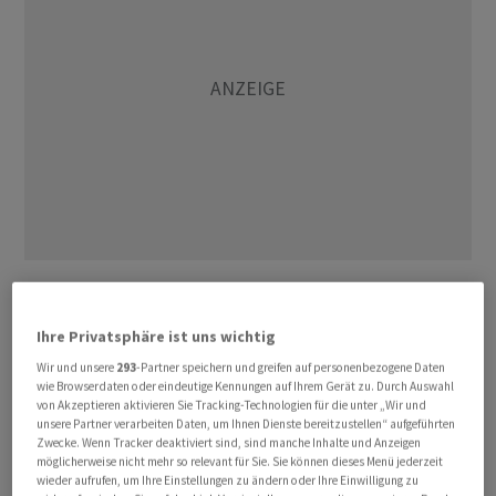
«Viel bewegt sich nicht in diesen Tagen im Dax», schrieb
Andreas Lipkow, Chef-Marktanalyst vom Handelshaus
Ihre Privatsphäre ist uns wichtig
CMC Markets. Ein Teil der Anleger habe weiter gen USA
Wir und unsere
293
-Partner speichern und greifen auf personenbezogene Daten
geschaut sich von den beinahe täglichen Indexrekorden
wie Browserdaten oder eindeutige Kennungen auf Ihrem Gerät zu. Durch Auswahl
anstecken lassen. Im Vergleich zu den US-Aktien sähen
von Akzeptieren aktivieren Sie Tracking-Technologien für die unter „Wir und
unsere Partner verarbeiten Daten, um Ihnen Dienste bereitzustellen“ aufgeführten
deutsche Standardwerte relativ günstig aus. Der
Zwecke. Wenn Tracker deaktiviert sind, sind manche Inhalte und Anzeigen
andere Teil hat sich dem Experten zufolge in Anbetracht
möglicherweise nicht mehr so relevant für Sie. Sie können dieses Menü jederzeit
wieder aufrufen, um Ihre Einstellungen zu ändern oder Ihre Einwilligung zu
des drohenden Sommerlochs zunehmend aus dem