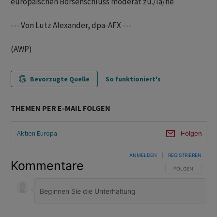
europäischen Börsenschluss moderat zu./la/he
--- Von Lutz Alexander, dpa-AFX ---
(AWP)
Bevorzugte Quelle
So funktioniert's
THEMEN PER E-MAIL FOLGEN
Aktien Europa
Folgen
ANMELDEN
|
REGISTRIEREN
Kommentare
FOLGE DIESER U
FOLGEN