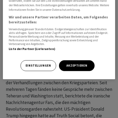
widerrufen, indem Sie auf den Link Voreinstellungen verwalten am unteren Rand
breiten Aktienmarkt zurückgezogen und sich lediglich
der Webseite klicken. Ihre Einstellungen gelten innerhalb unseres Website. Weitere
Informationen finden Sie in unserer Datenschutzerklärung.
auf die Dauerbrenner der vergangenen Wochen aus den
Bereichen Künstliche Intelligenz und Halbleiter
Wir und unsere Partner verarbeiten Daten, um Folgendes
bereitzustellen:
fokussiert.
Verwendung genauer Standortdaten. Endgeräteeigenschaften zur Identifikation
aktiv abfragen. Speichern von oder Zugriff auf Informationen auf einem Endgerät.
Derweil «zerren das Tauziehen zwischen den USA und
Personalisierte Werbung und Inhalte, Messung von Werbeleistung und der
Performance von Inhalten, Zielgruppenforschung sowie Entwicklung und
dem Iran in den Friedensverhandlungen und das Hin
Verbesserung von Angeboten.
Liste der Partner (Lieferanten)
und Her in der Nachrichtenlage zunehmend an den
Nerven der Anleger, die deshalb das Risiko etwas
herausnehmen», fuhr Lipkow fort. Nach Wochen
EINSTELLUNGEN
AKZEPTIEREN
stagnierender Verhandlungen zwischen dem Iran und
den USA berichten iranische Medien von einem Ende
der Verhandlungen zwischen den Kriegsparteien. Seit
mehreren Tagen fänden keine Gespräche mehr zwischen
Teheran und Washington statt, berichtete die iranische
Nachrichtenagentur Fars, die den mächtigen
Revolutionsgarden nahesteht. US-Präsident Donald
Trump hingegen hatte auf Truth Social betont, die