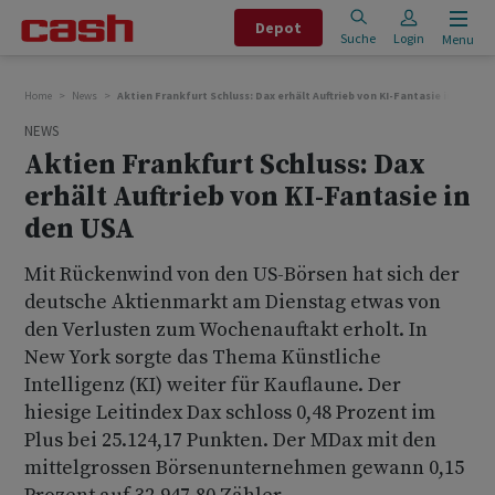
Depot
Suche
Login
Menu
Home
News
Aktien Frankfurt Schluss: Dax erhält Auftrieb von KI-Fantasie in den US
NEWS
Aktien Frankfurt Schluss: Dax
erhält Auftrieb von KI-Fantasie in
den USA
Mit Rückenwind von den US-Börsen hat sich der
deutsche Aktienmarkt am Dienstag etwas von
den Verlusten zum Wochenauftakt erholt. In
New York sorgte das Thema Künstliche
Intelligenz (KI) weiter für Kauflaune. Der
hiesige Leitindex Dax schloss 0,48 Prozent im
Plus bei 25.124,17 Punkten. Der MDax mit den
mittelgrossen Börsenunternehmen gewann 0,15