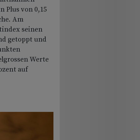
n Plus von 0,15
uche. Am
tindex seinen
nd getoppt und
Punkten
elgrossen Werte
ozent auf