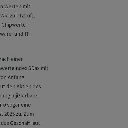
en Werten mit
Wie zuletzt oft,
 Chipwerte -
tware- und IT-
nach einer
werteindex SDax mit
 von Anfang
aut den Aktien des
ung injizierbarer
ro sogar eine
t 2025 zu. Zum
 das Geschäft laut