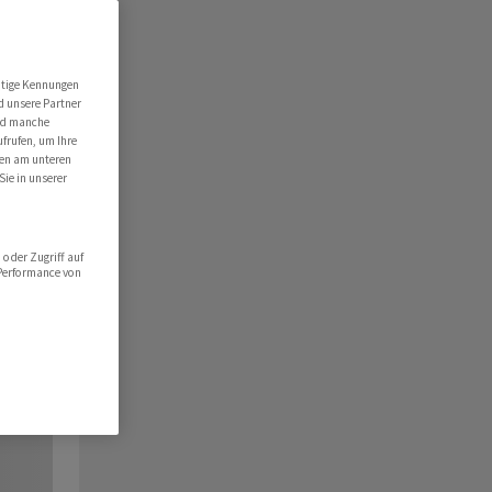
utige Kennungen
d unsere Partner
ind manche
ufrufen, um Ihre
ten am unteren
Sie in unserer
oder Zugriff auf
 Performance von