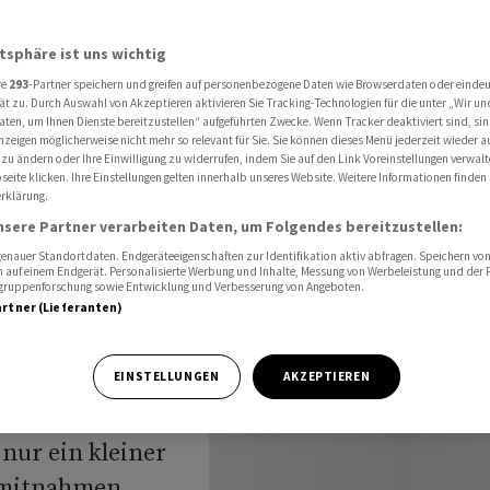
 25.900 Punkten
atsphäre ist uns wichtig
re
293
-Partner speichern und greifen auf personenbezogene Daten wie Browserdaten oder einde
chluss:
ät zu. Durch Auswahl von Akzeptieren aktivieren Sie Tracking-Technologien für die unter „Wir un
aten, um Ihnen Dienste bereitzustellen“ aufgeführten Zwecke. Wenn Tracker deaktiviert sind, s
nzeigen möglicherweise nicht mehr so relevant für Sie. Sie können dieses Menü jederzeit wieder a
 25.900
 zu ändern oder Ihre Einwilligung zu widerrufen, indem Sie auf den Link Voreinstellungen verwal
eite klicken. Ihre Einstellungen gelten innerhalb unseres Website. Weitere Informationen finden 
rklärung.
nsere Partner verarbeiten Daten, um Folgendes bereitzustellen:
nauer Standortdaten. Endgeräteeigenschaften zur Identifikation aktiv abfragen. Speichern von 
 auf einem Endgerät. Personalisierte Werbung und Inhalte, Messung von Werbeleistung und der
elgruppenforschung sowie Entwicklung und Verbesserung von Angeboten.
artner (Lieferanten)
 seiner
EINSTELLUNGEN
AKZEPTIEREN
Punkten
nur ein kleiner
nnmitnahmen