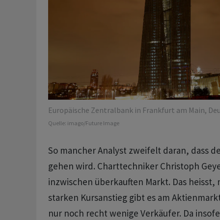
Europäische Zentralbank in Frankfurt am Main, Deu
Quelle:
imago/Future Image
So mancher Analyst zweifelt daran, dass d
gehen wird. Charttechniker Christoph Gey
inzwischen überkauften Markt. Das heisst,
starken Kursanstieg gibt es am Aktienmarkt
nur noch recht wenige Verkäufer. Da insofe