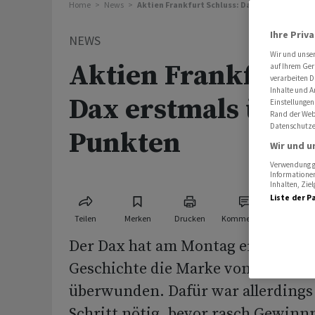
Home
News
Aktien Frankfurt Schluss: Dax erstmals über
Ihre Priv
NEWS
Wir und unse
Aktien Frankfurt S
auf Ihrem Ger
verarbeiten D
Inhalte und A
Dax erstmals über
Einstellungen
Rand der Webs
Datenschutze
Punkten
Wir und u
Verwendung ge
Informationen
Inhalten, Zi
Liste der P
Teilen
Merken
Drucken
Kommentare
Der Dax hat am Montag erstmals in
Geschichte die Marke von 25.900 
überwunden. Dafür war allerdings 
Schritt nötig, bevor rasch Gewi