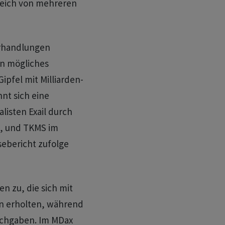
gleich von mehreren
rhandlungen
in mögliches
pfel mit Milliarden-
hnt sich eine
isten Exail durch
n, und TKMS im
sebericht zufolge
n zu, die sich mit
en erholten, während
achgaben. Im MDax