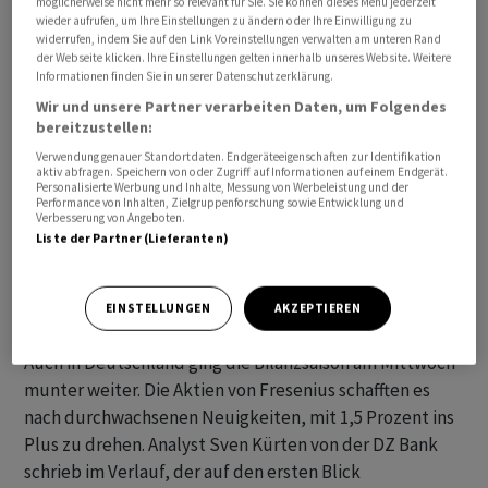
möglicherweise nicht mehr so relevant für Sie. Sie können dieses Menü jederzeit
0,76 Prozent auf 25.175,94 Punkte zu. Er schlug sich
wieder aufrufen, um Ihre Einstellungen zu ändern oder Ihre Einwilligung zu
damit deutlich besser als der MDax , der mit 31.431,62
widerrufen, indem Sie auf den Link Voreinstellungen verwalten am unteren Rand
der Webseite klicken. Ihre Einstellungen gelten innerhalb unseres Website. Weitere
Punkten nur um 0,07 Prozent stieg.
Informationen finden Sie in unserer Datenschutzerklärung.
Wir und unsere Partner verarbeiten Daten, um Folgendes
In einem Kommentar von Index-Radar hiess es, Nvidia
bereitzustellen:
gelte als «Seismograf für die Investitionsbereitschaft im
Verwendung genauer Standortdaten. Endgeräteeigenschaften zur Identifikation
KI-Komplex». Angesichts der massiven
aktiv abfragen. Speichern von oder Zugriff auf Informationen auf einem Endgerät.
Personalisierte Werbung und Inhalte, Messung von Werbeleistung und der
Investitionsprogramme der grossen Tech-Konzerne
Performance von Inhalten, Zielgruppenforschung sowie Entwicklung und
Verbesserung von Angeboten.
liege die Messlatte aber hoch. Ausgewertet wurde am
Liste der Partner (Lieferanten)
Mittwoch auch die Rede zur Lage der Nation von Donald
Trump. In dieser widmete sich der US-Präsident aber
hauptsächlich der Situation im eigenen Land.
EINSTELLUNGEN
AKZEPTIEREN
Auch in Deutschland ging die Bilanzsaison am Mittwoch
munter weiter. Die Aktien von Fresenius schafften es
nach durchwachsenen Neuigkeiten, mit 1,5 Prozent ins
Plus zu drehen. Analyst Sven Kürten von der DZ Bank
schrieb im Verlauf, der auf den ersten Blick