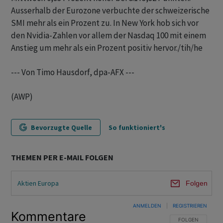
Ausserhalb der Eurozone verbuchte der schweizerische
SMI mehr als ein Prozent zu. In New York hob sich vor
den Nvidia-Zahlen vor allem der Nasdaq 100 mit einem
Anstieg um mehr als ein Prozent positiv hervor./tih/he
--- Von Timo Hausdorf, dpa-AFX ---
(AWP)
Bevorzugte Quelle
So funktioniert's
THEMEN PER E-MAIL FOLGEN
Aktien Europa
Folgen
ANMELDEN
|
REGISTRIEREN
Kommentare
FOLGE DIESER U
FOLGEN