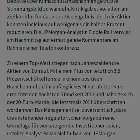
Debatte über Klimaschutzmassnahmen getrübte
Stimmungsbild zu wandeln. Kritik gab es vor allem am
Zielkorridor für das operative Ergebnis, doch die Aktien
konnten ihr Minus auf weniger als ein halbes Prozent
reduzieren. Die JPMorgan-Analystin Elodie Rall verwies
am Nachmittag auf ermutigende Kommentare im
Rahmen einer Telefonkonferenz.
Zu einem Top-Wert stiegen nach Jahreszahlen die
Aktien von Eon auf. Mit einem Plus von letztlich 3,5
Prozent schüttelten sie in einem positiven
Branchenumfeld ihr anfängliches Minus ab. Der Kurs
erreichte den höchsten Stand seit 2012 und näherte sich
der 20-Euro-Marke, die letztmals 2011 überschritten
worden war. Das Management sei zuversichtlich, dass
die anstehenden regulatorischen Vorgaben eine
Grundlage für wertsteigernde Investitionen seien,
urteilte Analyst Pavan Mahbubani von JPMorgan.