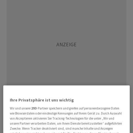
Laut dem Marktanalysten Andreas Lipkow vom Broker
Ihre Privatsphäre ist uns wichtig
CMC Markets liess sich der Dax von einer gewissen
Wir und unsere
293
-Partner speichern und greifen auf personenbezogene Daten
Vorfreude anstecken, denn auch in New York war die
wie Browserdaten oder eindeutige Kennungen auf Ihrem Gerät zu. Durch Auswahl
von Akzeptieren aktivieren Sie Tracking-Technologien für die unter „Wir und
Tendenz am Mittwoch freundlich. Mit diesem
unsere Partner verarbeiten Daten, um Ihnen Dienste bereitzustellen“ aufgeführten
Rückenwind legte der deutsche Leitindex am Ende um
Zwecke. Wenn Tracker deaktiviert sind, sind manche Inhalte und Anzeigen