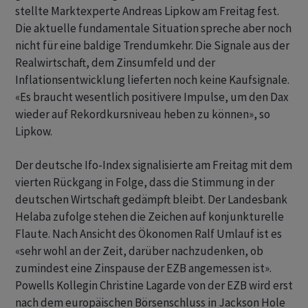
stellte Marktexperte Andreas Lipkow am Freitag fest.
Die aktuelle fundamentale Situation spreche aber noch
nicht für eine baldige Trendumkehr. Die Signale aus der
Realwirtschaft, dem Zinsumfeld und der
Inflationsentwicklung lieferten noch keine Kaufsignale.
«Es braucht wesentlich positivere Impulse, um den Dax
wieder auf Rekordkursniveau heben zu können», so
Lipkow.
Der deutsche Ifo-Index signalisierte am Freitag mit dem
vierten Rückgang in Folge, dass die Stimmung in der
deutschen Wirtschaft gedämpft bleibt. Der Landesbank
Helaba zufolge stehen die Zeichen auf konjunkturelle
Flaute. Nach Ansicht des Ökonomen Ralf Umlauf ist es
«sehr wohl an der Zeit, darüber nachzudenken, ob
zumindest eine Zinspause der EZB angemessen ist».
Powells Kollegin Christine Lagarde von der EZB wird erst
nach dem europäischen Börsenschluss in Jackson Hole