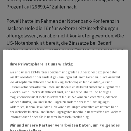
Prozent auf 26 999,47 Zähler nach.
Powell hatte im Rahmen der Notenbank-Konferenz in
Jackson Hole die Tür für weitere Leitzinserhöhungen
offen gelassen, war aber nicht konkreter geworden. «Die
US-Notenbank ist bereit, die Zinssätze bei Bedarf
weiter anzuheben», sagte er am Freitag in Jackson Hole.
Anleger taten sich in ersten Reaktionen schwer mit der
Ihre Privatsphäre ist uns wichtig
Interpretation der Aussagen. Klare Erkenntnisse
konnten sie daraus nicht ziehen.
Wir und unsere
293
-Partner speichern und greifen auf personenbezogene Daten
wie Browserdaten oder eindeutige Kennungen auf Ihrem Gerät zu. Durch Auswahl
von Akzeptieren aktivieren Sie Tracking-Technologien für die unter „Wir und
Nach Einschätzung der ING Bank signalisierte Powell
unsere Partner verarbeiten Daten, um Ihnen Dienste bereitzustellen“ aufgeführten
Zwecke. Wenn Tracker deaktiviert sind, sind manche Inhalte und Anzeigen
nicht nur, dass die Zinsen hoch bleiben, sondern auch,
möglicherweise nicht mehr so relevant für Sie. Sie können dieses Menü jederzeit
dass die Fed bei weiteren Zinserhöhungen vorsichtig
wieder aufrufen, um Ihre Einstellungen zu ändern oder Ihre Einwilligung zu
widerrufen, indem Sie auf den Link Voreinstellungen verwalten am unteren Rand
vorgehen sollte. Ökonom James Knightley geht davon
der Webseite klicken. Ihre Einstellungen gelten innerhalb unseres Website. Weitere
aus, dass im September eine Pause eingelegt wird,
Informationen finden Sie in unserer Datenschutzerklärung.
danach aber Unsicherheit herrsche. «Die Märkte sehen
Wir und unsere Partner verarbeiten Daten, um Folgendes
eine 50:50-Chance für eine letzte Zinserhöhung. Wir
bereitzustellen: