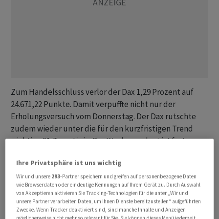
Zum Handelsschluss verlor der Dax 1,29 Prozent auf
24.671,22 Punkte. Damit verpuffte nicht nur der
Erholungsversuch vom Donnerstag. Der Dax rutschte
zudem wieder unter die für den kurzfristigen Trend
wichtige 21-Tage-Linie. Der Wochenverlust ist fast
identisch mit dem Tagesminus. Für den Monat Juni
Ihre Privatsphäre ist uns wichtig
steht ein Rückgang um 1,7 Prozent zu Buche und für die
erste Jahreshälfte noch ein Plus von 0,7 Prozent.
Wir und unsere
293
-Partner speichern und greifen auf personenbezogene Daten
wie Browserdaten oder eindeutige Kennungen auf Ihrem Gerät zu. Durch Auswahl
von Akzeptieren aktivieren Sie Tracking-Technologien für die unter „Wir und
Für den MDax ging es am Freitag letztlich um 1,20
unsere Partner verarbeiten Daten, um Ihnen Dienste bereitzustellen“ aufgeführten
Zwecke. Wenn Tracker deaktiviert sind, sind manche Inhalte und Anzeigen
Prozent auf 31.588,65 Punkte bergab. Der Eurozonen-
möglicherweise nicht mehr so relevant für Sie. Sie können dieses Menü jederzeit