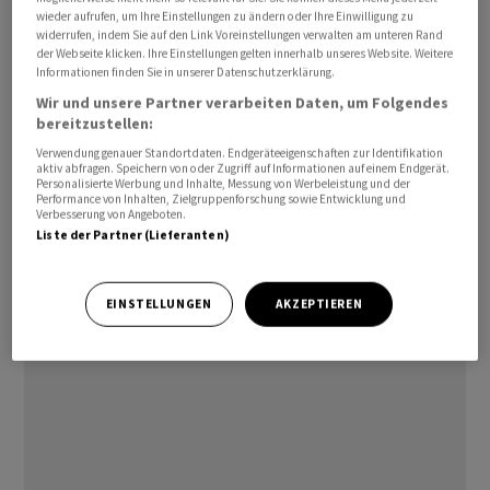
Leitindex EuroStoxx 50 verabschiedete sich mit einem
wieder aufrufen, um Ihre Einstellungen zu ändern oder Ihre Einwilligung zu
widerrufen, indem Sie auf den Link Voreinstellungen verwalten am unteren Rand
Tagesverlust von 0,7 Prozent. Für den Schweizer SMI
der Webseite klicken. Ihre Einstellungen gelten innerhalb unseres Website. Weitere
ging es weniger deutlich und für den britischen FTSE
Informationen finden Sie in unserer Datenschutzerklärung.
100 nur moderat bergab.
Wir und unsere Partner verarbeiten Daten, um Folgendes
bereitzustellen:
In Asien hatten die Anleger nach den gefeierten
Verwendung genauer Standortdaten. Endgeräteeigenschaften zur Identifikation
aktiv abfragen. Speichern von oder Zugriff auf Informationen auf einem Endgerät.
Resultaten des US-Halbleiterkonzerns Micron bei Tech-
Personalisierte Werbung und Inhalte, Messung von Werbeleistung und der
Performance von Inhalten, Zielgruppenforschung sowie Entwicklung und
Werten gleich wieder Gewinne mitgenommen - vor
Verbesserung von Angeboten.
allem in Tokio und Seoul. Der US-Leitindex Dow Jones
Liste der Partner (Lieferanten)
Industrial legte zum europäischen Handelsende
moderat zu, wogegen der technologielastige Nasdaq
EINSTELLUNGEN
AKZEPTIEREN
100 nachgab.