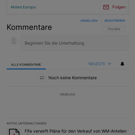
Aktien Europa
Folgen
ANMELDEN
|
REGISTRIEREN
Kommentare
FOLGE DIESER U
FOLGEN
NEUESTE
ALLE KOMMENTARE
Alle Kommentare
Noch keine Kommentare
WERBUNG
AKTIVE UNTERHALTUNGEN
Das Folgende ist eine Liste der am meisten kommentierten Artikel
Ein Trendartikel mit dem Titel "Fifa verwirft Pläne für den Verk
Fifa verwirft Pläne für den Verkauf von WM-Anteilen